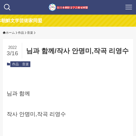
鮮文学芸術家同盟
ホーム
作品
音楽
2022
님과 함께/작사 안명미,작곡 리영수
3/16
作品
音楽
님과 함께
작사 안명미,작곡 리영수