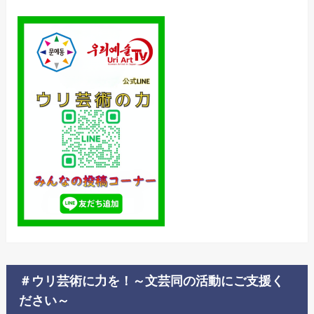
＃ウリ芸術に力を！～文芸同の活動にご支援く
ださい～