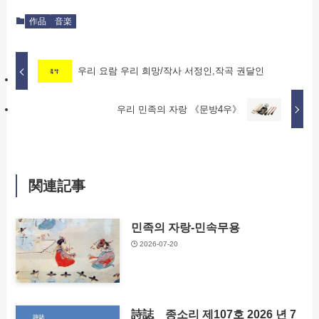
作品
音楽
우리 요람 우리 희망/작사 서정인,작곡 권달인
우리 민족의 자랑 《문방4우》​
関連記事
민족의 자랑-민속무용​
2026-07-20
詩誌 종소리 제107호 2026 년 7