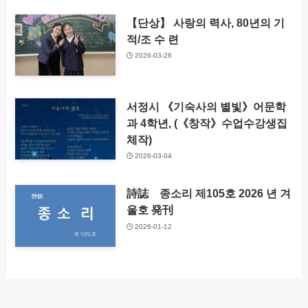
【단상】 사랑의 력사, 80년의 기
적/조 수 련
2026-03-26
서정시 《기숙사의 별빛》어문학
과 4학년, (《창작》수업수강생집
체작)
2026-03-04
詩誌 종소리 제105호 2026 년 겨
울호 発刊
2026-01-12