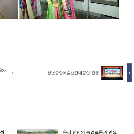
国の
청년중앙예술선전대공연 진행
특성
우리 인민의 농업로동과 민요