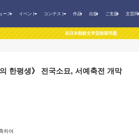
ュース
イベント
コンテスト
作品
出版
ご支援
文芸同
在日本朝鮮文学芸術家同盟
 한평생》 전국소묘, 서예축전 개막
경축하여