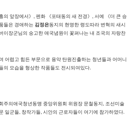
의 앞장에서》, 펜화 《포태동의 새 전경》, 서예 《더 큰 승
작품들은 경애하는
김정은
동지의 현명한 령도따라 변혁의 새시
버이장군님의 숭고한 애국념원이 꽃펴나는 내 조국의 자랑찬
며 어렵고 힘든 부문으로 용약 탄원진출하는 청년들과 어머니
들의 모습을 형상한 작품들도 전시되여있다.
사회주의애국청년동맹 중앙위원회 위원장 문철동지, 조선미술
 일군들, 창작가들, 시안의 근로자들이 여기에 참가하였다.