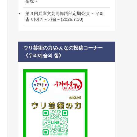
招魂～
第３回兵庫文芸同舞踊部定期公演 ～우리
춤 이야기～가을～(2026.7.30)
ウリ芸術の力/みんなの投稿コーナー
《우리예술의 힘》