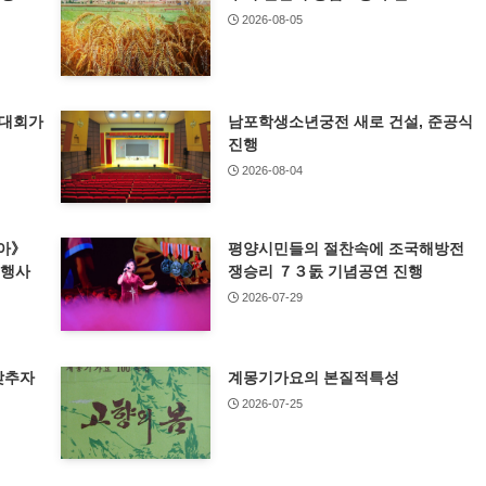
2026-08-05
기대회가
남포학생소년궁전 새로 건설, 준공식
진행
2026-08-04
아》
평양시민들의 절찬속에 조국해방전
념행사
쟁승리 ７３돐 기념공연 진행
2026-07-29
갖추자
계몽기가요의 본질적특성
2026-07-25