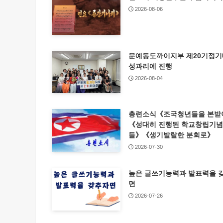
2026-08-06
문예동도까이지부 제20기정
성과리에 진행
2026-08-04
총련소식《조국청년들을 본받
《성대히 진행된 학교창립기
들》《생기발랄한 분회로》
2026-07-30
높은 글쓰기능력과 발표력을 
면
2026-07-26