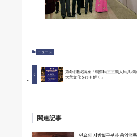
ニュース
第4回連続講座「朝鮮民主主義人民共和
大衆文化をひも解く」
関連記事
민요의 지방별구분과 음악적