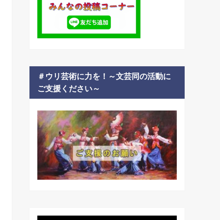
＃ウリ芸術に力を！～文芸同の活動に
ご支援ください～