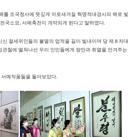
해를 조국청사에 뜻깊게 아로새겨질 혁명적대경사의 해로 빛
 전국소묘, 서예축전이 개막되게 된다고 말하였다.
신 절세위인들의 불멸의 업적을 길이 빛내이며 당 제８차대
정관철에 떨쳐나선 우리 인민들에게 랑만과 희열을 안겨주는
및 서예작품들을 돌아보았다.