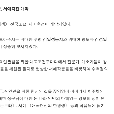
묘
,
서예축전 개막
생》 전국소묘, 서예축전이 개막되였다.
 보아주시는 위대한 수령
김일성
동지와 위대한 령도자
김정일
 정중히 모셔져있다.
과업관철을 위한 대고조전구마다에서 전문가, 애호가들이 창
구들을 세련된 필치로 형상한 서예작품들을 비롯하여 수백점의
국과 인민을 위한 헌신의 길을 끊임없이 이어가시며 주체의
한 장군님에 대한 온 나라 인민의 다함없는 경모의 정이 연
 눈보라》, 서예 《애국헌신의 한평생》 등의 작품들에 담겨