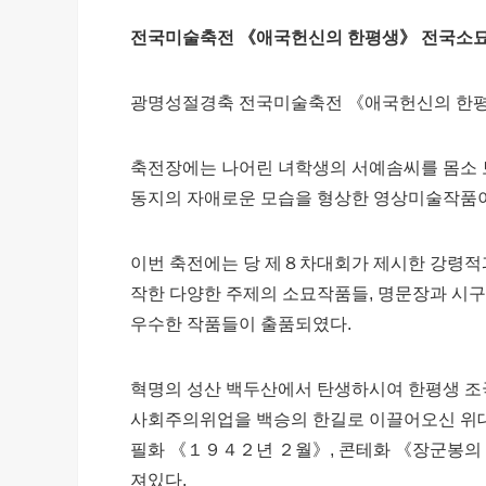
전국미술축전 《애국헌신의 한평생》 전국소
광명성절경축 전국미술축전 《애국헌신의 한평
축전장에는 나어린 녀학생의 서예솜씨를 몸소
동지의 자애로운 모습을 형상한 영상미술작품이
이번 축전에는 당 제８차대회가 제시한 강령적
작한 다양한 주제의 소묘작품들, 명문장과 시
우수한 작품들이 출품되였다.
혁명의 성산 백두산에서 탄생하시여 한평생 조
사회주의위업을 백승의 한길로 이끌어오신 위대
필화 《１９４２년 ２월》, 콘테화 《장군봉의
져있다.