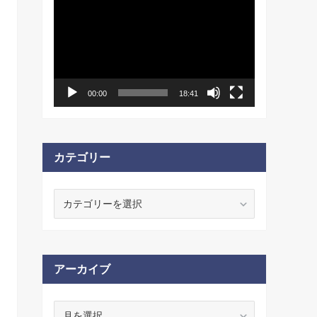
動
画
プ
レ
ー
ヤ
ー
00:00
18:41
カテゴリー
カ
テ
ゴ
リ
ー
アーカイブ
ア