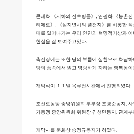
콘테화 《지하의 전초병들》, 연필화 《농촌진흥
리에로》, 《삼지연시의 별천지》를 비롯한 
대를 열어나가는 우리 인민의 혁명적기상과 어
현실을 잘 보여주고있다.
축전장에는 또한 당의 부름에 실천으로 화답하
당의 품속에서 밝고 명랑하게 자라는 행복동이
개막식이 １１일 옥류전시관에서 진행되였다.
조선로동당 중앙위원회 부부장 조경준동지, 
가동맹 중앙위원회 위원장 김성민동지, 관계부문
개막사를 문화상 승정규동지가 하였다.