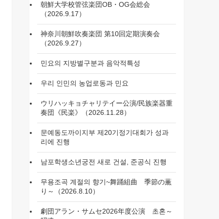
朝鮮大学校管弦楽団OB・OG会総会
（2026.9.17）
神奈川朝鮮吹奏楽団 第10回定期演奏会
（2026.9.27）
민요의 지방별구분과 음악적특성
우리 인민의 농업로동과 민요
ウリハッキョチャリテイー公演/民族楽器重
奏団《民楽》（2026.11.28）
문예동도까이지부 제20기정기대회가 성과
리에 진행
남포학생소년궁전 새로 건설, 준공식 진행
무용조곡 계절의 향기~舞踊組曲 季節の薫
り～（2026.8.10）
劇団アラン・サムセ2026年度公演 초혼～