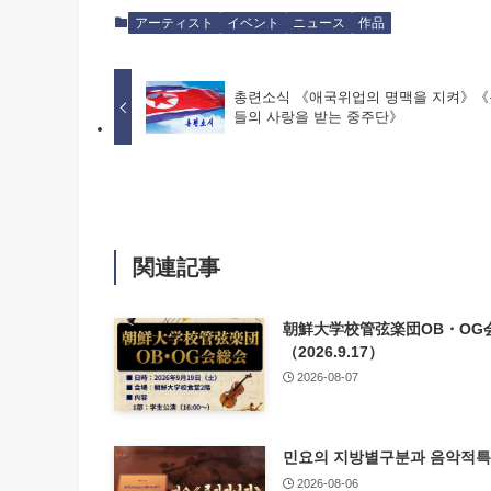
アーティスト
イベント
ニュース
作品
총련소식 《애국위업의 명맥을 지켜》
들의 사랑을 받는 중주단》
関連記事
朝鮮大学校管弦楽団OB・OG
（2026.9.17）
2026-08-07
민요의 지방별구분과 음악적
2026-08-06