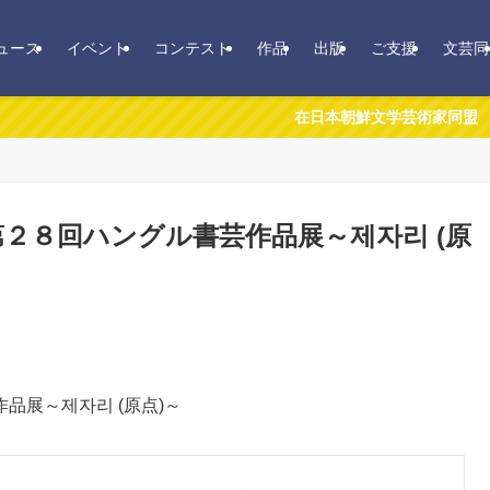
ュース
イベント
コンテスト
作品
出版
ご支援
文芸同
在日本朝鮮文学芸術家同盟
２８回ハングル書芸作品展～제자리 (原
品展～제자리 (原点)～