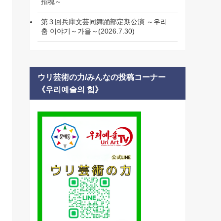
招魂～
第３回兵庫文芸同舞踊部定期公演 ～우리
춤 이야기～가을～(2026.7.30)
ウリ芸術の力/みんなの投稿コーナー
《우리예술의 힘》