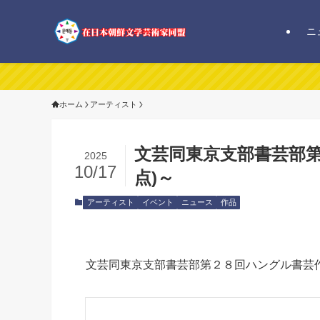
ニ
ホーム
アーティスト
文芸同東京支部書芸部第
2025
10/17
点)～
アーティスト
イベント
ニュース
作品
文芸同東京支部書芸部第２８回ハングル書芸作