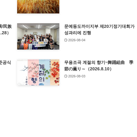
/民族
문예동도까이지부 제20기정기대회가
.28）
성과리에 진행
2026-08-04
준공식
무용조곡 계절의 향기~舞踊組曲 季
節の薫り～（2026.8.10）
2026-08-03