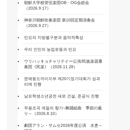
朝鮮大学校管弦楽団OB・OG会総会
（2026.9.17）
神奈川朝鮮吹奏楽団 第10回定期演奏会
（2026.9.27）
민요의 지방별구분과 음악적특성
우리 인민의 농업로동과 민요
ウリハッキョチャリテイー公演/民族楽器重
奏団《民楽》（2026.11.28）
문예동도까이지부 제20기정기대회가 성과
리에 진행
남포학생소년궁전 새로 건설, 준공식 진행
무용조곡 계절의 향기~舞踊組曲 季節の薫
り～（2026.8.10）
劇団アラン・サムセ2026年度公演 초혼～