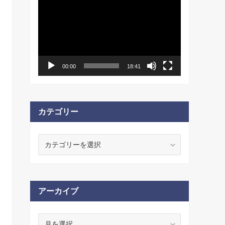
動
画
プ
レ
ー
ヤ
ー
00:00
18:41
カテゴリー
カ
テ
ゴ
リ
ー
アーカイブ
ア