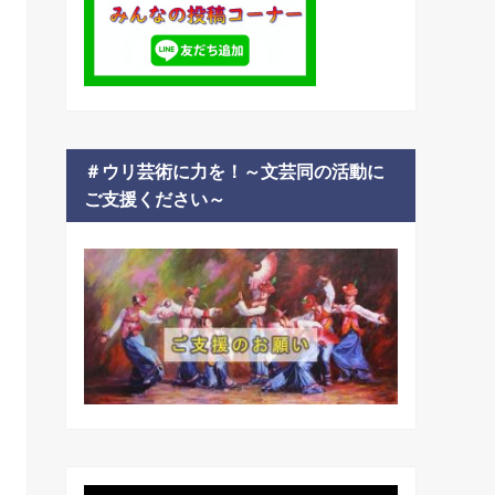
＃ウリ芸術に力を！～文芸同の活動に
ご支援ください～