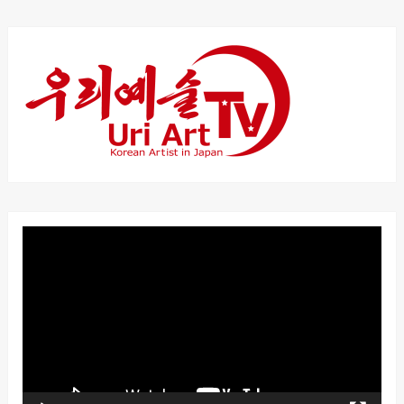
動
画
プ
レ
ー
ヤ
ー