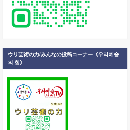
ウリ芸術の力/みんなの投稿コーナー《우리예술
의 힘》