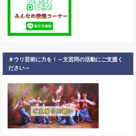
＃ウリ芸術に力を！～文芸同の活動にご支援く
ださい～