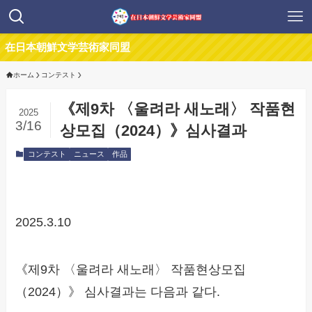
本朝鮮文学芸術家同盟
ホーム
コンテスト
《제9차 〈울려라 새노래〉 작품현
2025
3/16
상모집（2024）》심사결과
コンテスト
ニュース
作品
2025.3.10
《제9차 〈울려라 새노래〉 작품현상모집
（2024）》 심사결과는 다음과 같다.