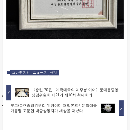
コンテスト
ニュース
作品
〈총련 70돐－애족애국의 계주봉 이어〉문예동중앙
상임위원회 제21기 제10차 확대회의
부고/총련중앙위원회 위원이며 재일본조선문학예술
가동맹 고문인 박종상동지가 세상을 떠났다