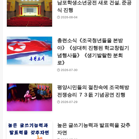
남포학생소년궁전 새로 건설, 준공
식 진행
2026-08-04
총련소식《조국청년들을 본받
아》《성대히 진행된 학교창립기
념행사들》《생기발랄한 분회
로》
2026-07-30
평양시민들의 절찬속에 조국해방
전쟁승리 ７３돐 기념공연 진행
2026-07-29
높은 글쓰기능력과 발표력을 갖추
자면