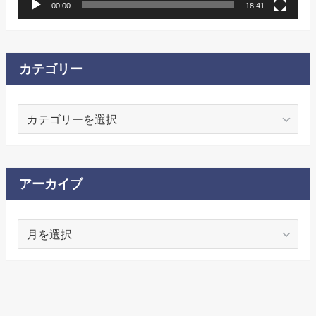
00:00
18:41
カテゴリー
カ
テ
ゴ
リ
ー
アーカイブ
ア
ー
カ
イ
ブ