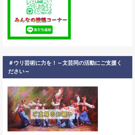
＃ウリ芸術に力を！～文芸同の活動にご支援く
ださい～