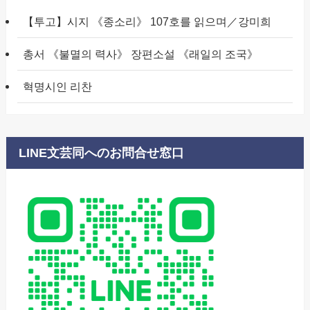
【투고】시지 《종소리》 107호를 읽으며／강미희
총서 《불멸의 력사》 장편소설 《래일의 조국》
혁명시인 리찬
LINE文芸同へのお問合せ窓口