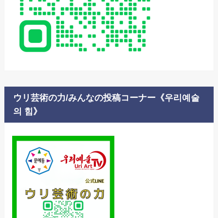
ウリ芸術の力/みんなの投稿コーナー《우리예술
의 힘》