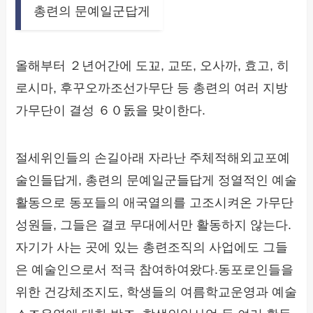
총련의 문예일군답게
올해부터 ２년어간에 도꾜, 교또, 오사까, 효고, 히
로시마, 후꾸오까조선가무단 등 총련의 여러 지방
가무단이 결성 ６０돐을 맞이한다.
절세위인들의 손길아래 자라난 주체적해외교포예
술인들답게, 총련의 문예일군들답게 정열적인 예술
활동으로 동포들의 애국열의를 고조시켜온 가무단
성원들, 그들은 결코 무대에서만 활동하지 않는다.
자기가 사는 곳에 있는 총련조직의 사업에도 그들
은 예술인으로서 적극 참여하여왔다.동포로인들을
위한 건강체조지도, 학생들의 여름학교운영과 예술