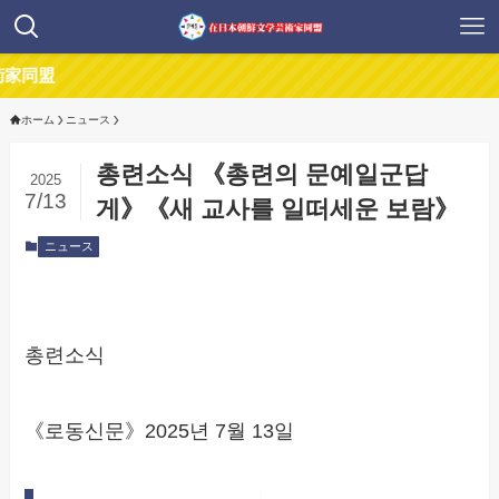
盟
ホーム
ニュース
총련소식 《총련의 문예일군답
2025
7/13
게》《새 교사를 일떠세운 보람》
ニュース
총련소식
《로동신문》2025년 7월 13일