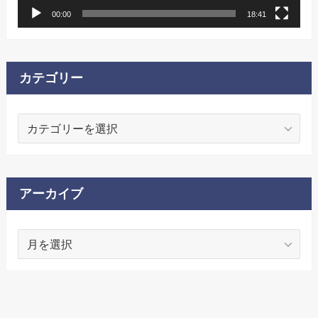
00:00
18:41
カテゴリー
カ
テ
ゴ
リ
ー
アーカイブ
ア
ー
カ
イ
ブ