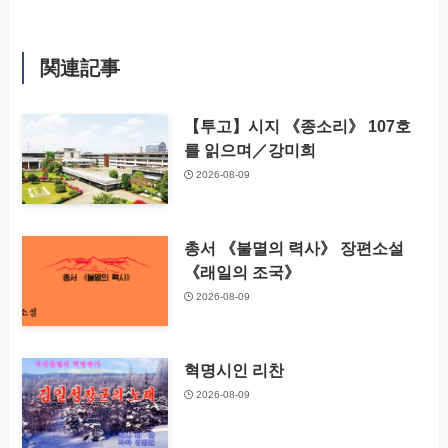
関連記事
【투고】시지 《종소리》 107호
를 읽으며／강미희
2026-08-09
총서 《불멸의 력사》 장편소설
《래일의 조국》
2026-08-09
혁명시인 리찬
2026-08-09