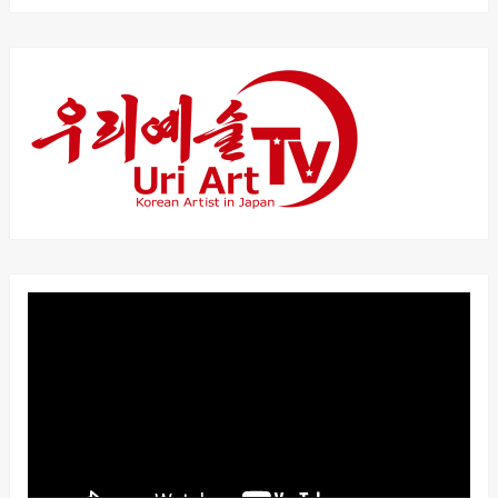
動
画
プ
レ
ー
ヤ
ー