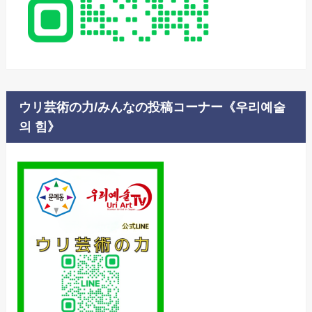
ウリ芸術の力/みんなの投稿コーナー《우리예술
의 힘》