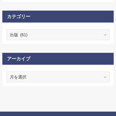
カテゴリー
カ
テ
ゴ
リ
ー
アーカイブ
ア
ー
カ
イ
ブ