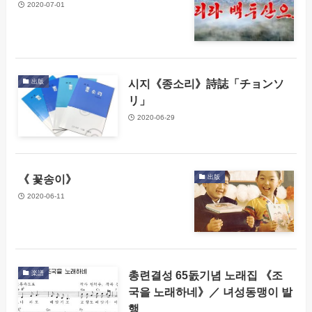
2020-07-01
시지《종소리》詩誌「チョンソ
出版
リ」
2020-06-29
《 꽃송이》
出版
2020-06-11
총련결성 65돐기념 노래집 《조
楽譜
국을 노래하네》／ 녀성동맹이 발
행