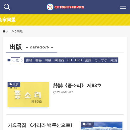
家同盟
ホーム
出版
出版
– category –
出版
書籍
書芸・刺繍・陶磁器
CD
DVD
楽譜
カラオケ
絵画
詩誌《종소리》 제83호
出版
2020-08-07
가요곡집 《가리라 백두산으로》
出版