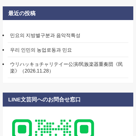
最近の投稿
민요의 지방별구분과 음악적특성
우리 인민의 농업로동과 민요
ウリハッキョチャリテイー公演/民族楽器重奏団《民
楽》（2026.11.28）
LINE文芸同へのお問合せ窓口