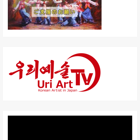
動
画
プ