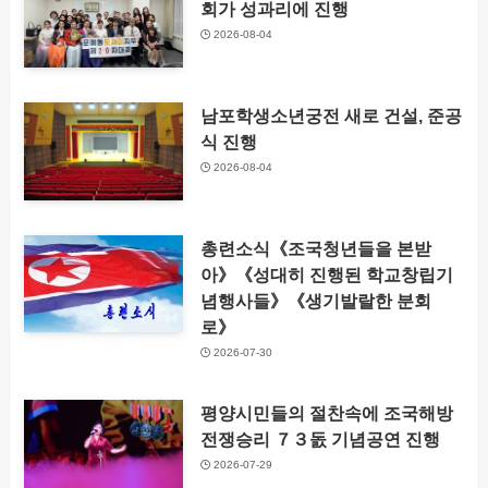
회가 성과리에 진행
2026-08-04
남포학생소년궁전 새로 건설, 준공
식 진행
2026-08-04
총련소식《조국청년들을 본받
아》《성대히 진행된 학교창립기
념행사들》《생기발랄한 분회
로》
2026-07-30
평양시민들의 절찬속에 조국해방
전쟁승리 ７３돐 기념공연 진행
2026-07-29