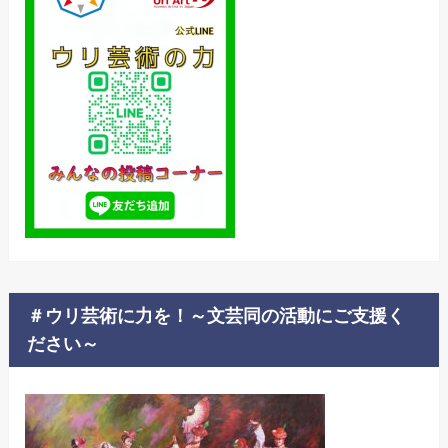
＃ウリ芸術に力を！～文芸同の活動にご支援く
ださい～