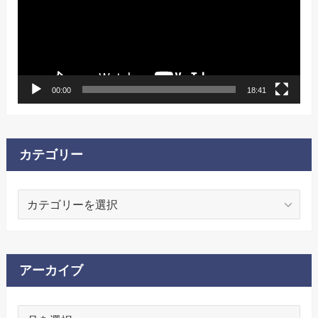
レ
ー
ヤ
ー
00:00
18:41
カテゴリー
カ
テ
ゴ
リ
ー
アーカイブ
ア