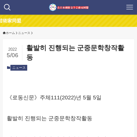
同盟
ホーム
ニュース
활발히 진행되는 군중문학창작활
2022
5/06
동
ニュース
《로동신문》주체111(2022)년 5월 5일
활발히 진행되는 군중문학창작활동