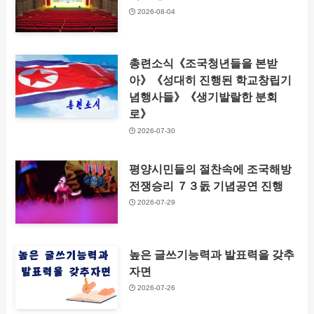
2026-08-04
총련소식《조국청년들을 본받
아》《성대히 진행된 학교창립기
념행사들》《생기발랄한 분회
로》
2026-07-30
평양시민들의 절찬속에 조국해방
전쟁승리 ７３돐 기념공연 진행
2026-07-29
높은 글쓰기능력과 발표력을 갖추
자면
2026-07-26