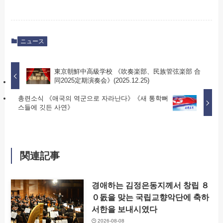
ニュース
東京朝鮮中高級学校 《吹奏楽部、民族管弦楽部 合
同2025定期演奏会》(2025.12.25)
총련소식 《애국의 역군으로 자라난다》《새 통학뻐
스들에 깃든 사연》
関連記事
경애하는 김정은동지께서 창립 ８
０돐을 맞는 국립교향악단에 축하
서한을 보내시였다
2026-08-08