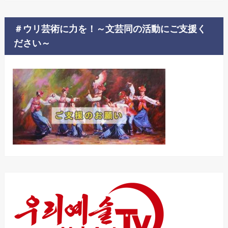
＃ウリ芸術に力を！～文芸同の活動にご支援く
ださい～