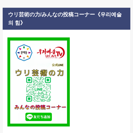
ウリ芸術の力/みんなの投稿コーナー《우리예술
의 힘》