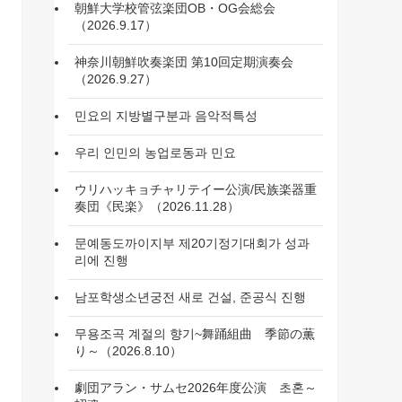
朝鮮大学校管弦楽団OB・OG会総会
（2026.9.17）
神奈川朝鮮吹奏楽団 第10回定期演奏会
（2026.9.27）
민요의 지방별구분과 음악적특성
우리 인민의 농업로동과 민요
ウリハッキョチャリテイー公演/民族楽器重
奏団《民楽》（2026.11.28）
문예동도까이지부 제20기정기대회가 성과
리에 진행
남포학생소년궁전 새로 건설, 준공식 진행
무용조곡 계절의 향기~舞踊組曲 季節の薫
り～（2026.8.10）
劇団アラン・サムセ2026年度公演 초혼～