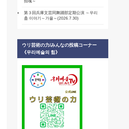
招魂～
第３回兵庫文芸同舞踊部定期公演 ～우리
춤 이야기～가을～(2026.7.30)
ウリ芸術の力/みんなの投稿コーナー
《우리예술의 힘》