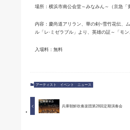
場所：横浜市南公会堂～みなみん～（京急「
内容：慶尚道アリラン、華の剣~雪竹花伝、
ル「レ·ミゼラブル」より、英雄の証～「モ
入場料：無料
アーティスト
イベント
ニュース
兵庫朝鮮吹奏楽団第28回定期演奏会