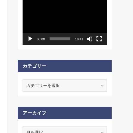
動
画
プ
レ
ー
ヤ
ー
00:00
18:41
カテゴリー
カ
テ
ゴ
リ
ー
アーカイブ
ア