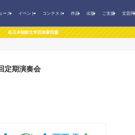
ュース
イベント
コンテスト
作品
出版
ご支援
文芸同
鮮文学芸術家同盟
回定期演奏会