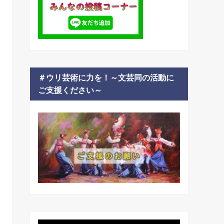
＃ウリ芸術に力を！～文芸同の活動に
ご支援ください～