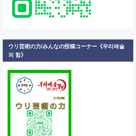
ウリ芸術の力/みんなの投稿コーナー《우리예술
의 힘》