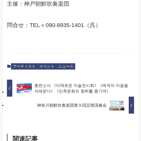
主催：神戸朝鮮吹奏楽団
問合せ：TEL＝090-8935-1401（呉）
アーティスト
イベント
ニュース
총련소식 《이채로운 미술전시회》《애국의 마음을
자래운다》《민족문화의 향취를 풍기며》
神奈川朝鮮吹奏楽団第９回定期演奏会
関連記事