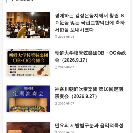
경애하는 김정은동지께서 창립 ８
０돐을 맞는 국립교향악단에 축하
서한을 보내시였다
2026-08-08
朝鮮大学校管弦楽団OB・OG会総
会（2026.9.17）
2026-08-07
神奈川朝鮮吹奏楽団 第10回定期
演奏会（2026.9.27）
2026-08-07
민요의 지방별구분과 음악적특성
2026-08-06