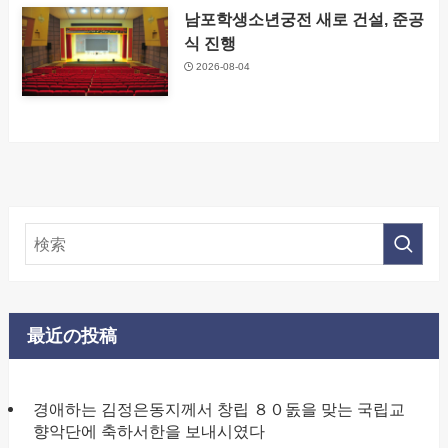
남포학생소년궁전 새로 건설, 준공
식 진행
2026-08-04
最近の投稿
경애하는 김정은동지께서 창립 ８０돐을 맞는 국립교
향악단에 축하서한을 보내시였다