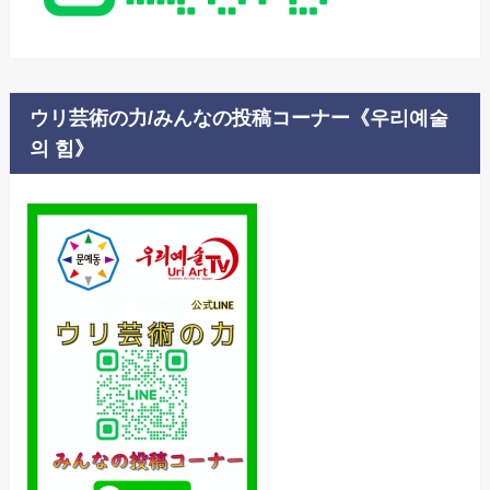
ウリ芸術の力/みんなの投稿コーナー《우리예술
의 힘》