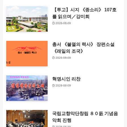
【투고】시지 《종소리》 107호
를 읽으며／강미희
2026-08-09
총서 《불멸의 력사》 장편소설
《래일의 조국》
2026-08-09
혁명시인 리찬
2026-08-09
국립교향악단창립 ８０돐 기념음
악회 진행
2026-08-09