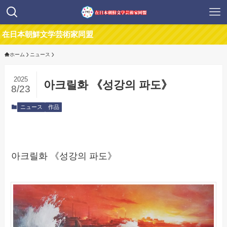
日本朝鮮文学芸術家同盟
ホーム
ニュース
2025
아크릴화 《성강의 파도》
8/23
ニュース
作品
아크릴화 《성강의 파도》