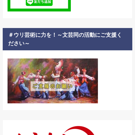
＃ウリ芸術に力を！～文芸同の活動にご支援く
ださい～