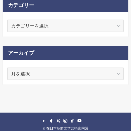
カテゴリー
カ
テ
ゴ
リ
ー
アーカイブ
ア
ー
カ
イ
ブ
©
在日本朝鮮文学芸術家同盟