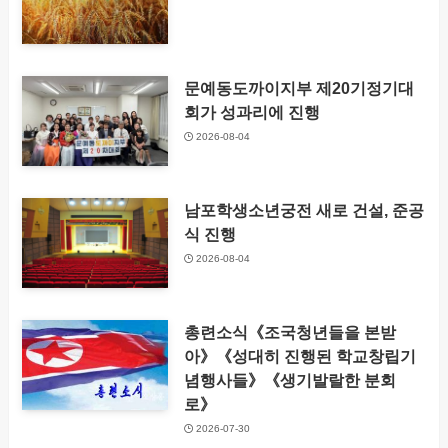
문예동도까이지부 제20기정기대
회가 성과리에 진행
2026-08-04
남포학생소년궁전 새로 건설, 준공
식 진행
2026-08-04
총련소식《조국청년들을 본받
아》《성대히 진행된 학교창립기
념행사들》《생기발랄한 분회
로》
2026-07-30