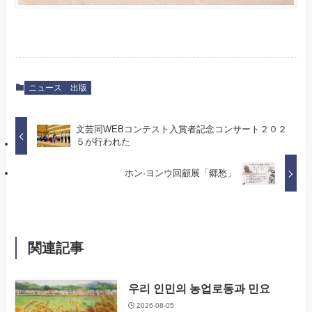
ニュース
出版
文芸同WEBコンテスト入賞者記念コンサート２０２
５が行われた
ホン·ヨンウ回顧展「郷愁」
関連記事
우리 인민의 농업로동과 민요
2026-08-05