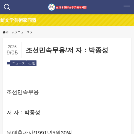
盟
ホーム
ニュース
2025
조선민속무용/저 자：박종성
9/05
ニュース
出版
조선민속무용
저 자：박종성
문예출판사/1991년5월30일