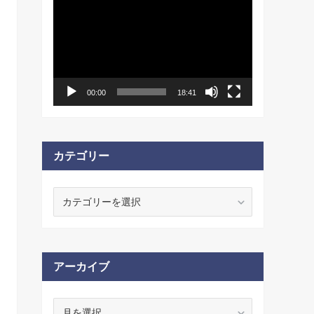
動
画
プ
レ
ー
ヤ
ー
00:00
18:41
カテゴリー
カ
テ
ゴ
リ
ー
アーカイブ
ア