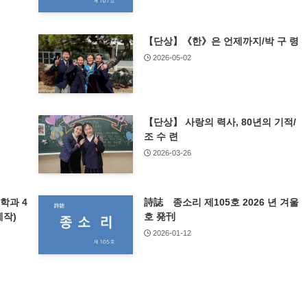
【단상】《한》은 언제까지/박 구 령
2026-05-02
【단상】 사랑의 력사, 80년의 기적/
조 수 련
2026-03-26
학과 4
詩誌 종소리 제105호 2026 년 겨울
작)
호 発刊
2026-01-12