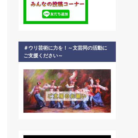
＃ウリ芸術に力を！～文芸同の活動に
ご支援ください～