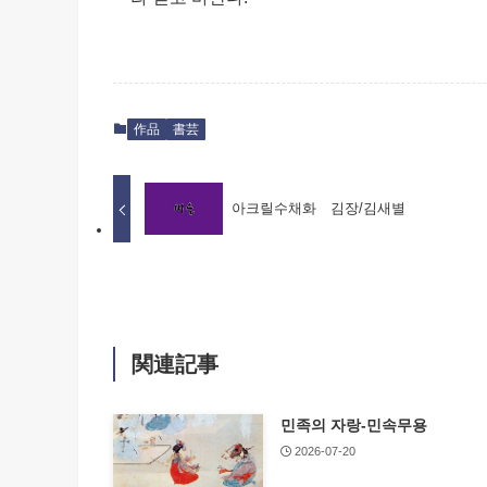
作品
書芸
아크릴수채화 김장/김새별
関連記事
민족의 자랑-민속무용​
2026-07-20