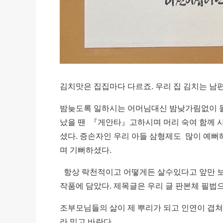
김치맛은 집집마다 다르죠. 우리 집 김치는 남편
밤늦도록 일하시는 어머님대신 밤낮가림없이 돌
났을 땐 『게안타』고하시며 머리 숙여 함께 
셨다. 증손자인 우리 아들 삼형제도 많이 예
며 기뻐하셨다.
항상 락천적이고 어떻게든 살수있다고 앞만 보고
작품에 담았다. 제목글은 우리 글 판본체 필법
조부모님들의 삶이 제 뿌리가 되고 인연이 겹
라 믿고 바란다.