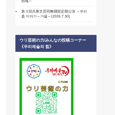
招魂～
第３回兵庫文芸同舞踊部定期公演 ～우리
춤 이야기～가을～(2026.7.30)
ウリ芸術の力/みんなの投稿コーナー
《우리예술의 힘》