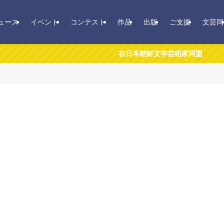
ュース
イベント
コンテスト
作品
出版
ご支援
文芸同
在日本朝鮮文学芸術家同盟