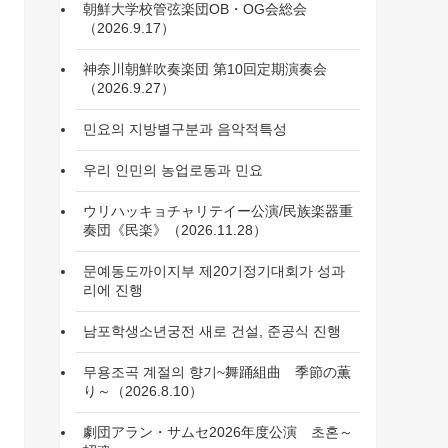
朝鮮大学校管弦楽団OB・OG会総会
（2026.9.17）
神奈川朝鮮吹奏楽団 第10回定期演奏会
（2026.9.27）
민요의 지방별구분과 음악적특성
우리 인민의 농업로동과 민요
ウリハッキョチャリテイー公演/民族楽器重
奏団《民楽》（2026.11.28）
문예동도까이지부 제20기정기대회가 성과
리에 진행
남포학생소년궁전 새로 건설, 준공식 진행
무용조곡 계절의 향기~舞踊組曲 季節の薫
り～（2026.8.10）
劇団アラン・サムセ2026年度公演 초혼～