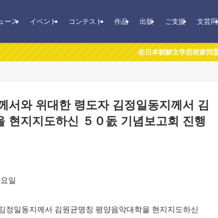
ュース
イベント
コンテスト
作品
出版
ご支援
文芸同
在日本朝鮮文学芸術家同盟
께서와 위대한 령도자 김정일동지께서 김
 현지지도하신 ５０돐 기념보고회 진행
화요일
 김정일동지께서 김원균명칭 평양음악대학을 현지지도하신