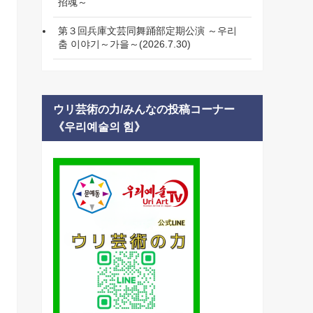
招魂～
第３回兵庫文芸同舞踊部定期公演 ～우리
춤 이야기～가을～(2026.7.30)
ウリ芸術の力/みんなの投稿コーナー
《우리예술의 힘》