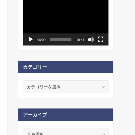
動
画
プ
レ
ー
ヤ
ー
00:00
18:41
カテゴリー
カ
テ
ゴ
リ
ー
アーカイブ
ア