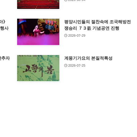
아》
평양시민들의 절찬속에 조국해방전
념행사
쟁승리 ７３돐 기념공연 진행
2026-07-29
갖추자
계몽기가요의 본질적특성
2026-07-25