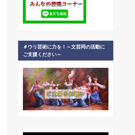
＃ウリ芸術に力を！～文芸同の活動に
ご支援ください～