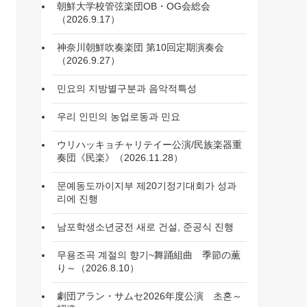
朝鮮大学校管弦楽団OB・OG会総会
（2026.9.17）
神奈川朝鮮吹奏楽団 第10回定期演奏会
（2026.9.27）
민요의 지방별구분과 음악적특성
우리 인민의 농업로동과 민요
ウリハッキョチャリテイー公演/民族楽器重
奏団《民楽》（2026.11.28）
문예동도까이지부 제20기정기대회가 성과
리에 진행
남포학생소년궁전 새로 건설, 준공식 진행
무용조곡 계절의 향기~舞踊組曲 季節の薫
り～（2026.8.10）
劇団アラン・サムセ2026年度公演 초혼～