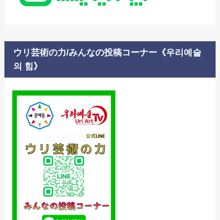
ウリ芸術の力/みんなの投稿コーナー《우리예술
의 힘》