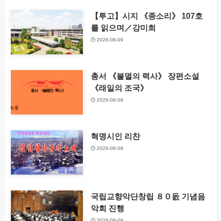
【투고】시지 《종소리》 107호
를 읽으며／강미희
2026-08-09
총서 《불멸의 력사》 장편소설
《래일의 조국》
2026-08-09
혁명시인 리찬
2026-08-09
국립교향악단창립 ８０돐 기념음
악회 진행
2026-08-09