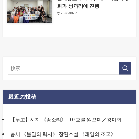
회가 성과리에 진행
2026-08-04
最近の投稿
【투고】시지 《종소리》 107호를 읽으며／강미희
총서 《불멸의 력사》 장편소설 《래일의 조국》