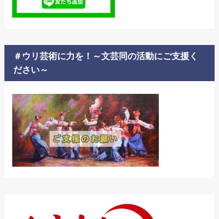
＃ウリ芸術に力を！～文芸同の活動にご支援く
ださい～