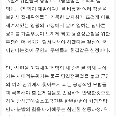
《절세위인들과 창성》, 《당결정은 우리의 생
명》, 《제힘이 제일이다》를 비롯한 여러 작품을
보면서 절세위인들의 거룩한 발자취가 뜨겁게 아로
새겨져있는 영광의 고장에서 살며 일하는 남다른
긍지를 가슴뿌듯이 느끼게 되고 당결정관철을 위한
투쟁에 더 힘차게 떨쳐나서야 하겠다는 결심이 굳
어진다는것이 군안의 주민들의 한결같은 심정이다.
만난시련을 이겨내며 혁명의 새 승리를 향해 나아
가는 시대적분위기는 물론 당결정관철을 놓고 군안
의 여러 단위에서 찾아보게 되는 긍정적인 모범들
과 극복해야 할 문제점들도 민감하게 반영한것으로
하여 창성군예술소조공연은 한번한번이 혁명적랑
만과 분발의 힘을 배가해주는 참신한 선동과정, 위