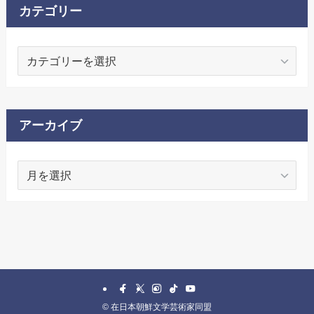
カテゴリー
カ
テ
ゴ
リ
ー
アーカイブ
ア
ー
カ
イ
ブ
©
在日本朝鮮文学芸術家同盟