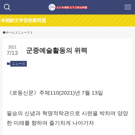
鮮文学芸術家同盟
ホーム
ニュース
2021
군중예술활동의 위력
7/13
ニュース
《로동신문》주체110(2021)년 7월 13일
필승의 신념과 혁명적락관으로 시련을 박차며 양양
한 미래를 향하여 줄기차게 나아가자