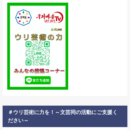
＃ウリ芸術に力を！～文芸同の活動にご支援く
ださい～