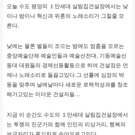
오늘 수도 평양의 １만세대 살림집건설장에서는 낮
이나 밤이나 혁신과 위훈의 노래소리가 그칠줄 모
른다.
낮에는 물론 별들이 조으는 밤에도 멈춤을 모르는
중앙예술단체 예술인들과 예술선전대, 기동예술선
동대 대원들의 경제선동활동으로 하여 건설장은 언
제나 노래소리로 들끓고있다.그 선률에 심장의 박
동을 맞추며 날에날마다 새로운 로력적성과를 창조
해가고있는 미더운 건설자들…
지금 이 순간도 수도의 １만세대 살림집건설장에서
는 투쟁의 진군가와 함께 인민의 리상거리, 행복의
보금자리가 줄기차게 솟아오르고있다.