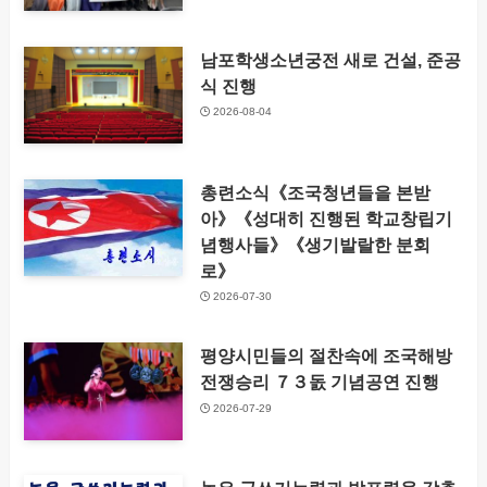
남포학생소년궁전 새로 건설, 준공
식 진행
2026-08-04
총련소식《조국청년들을 본받
아》《성대히 진행된 학교창립기
념행사들》《생기발랄한 분회
로》
2026-07-30
평양시민들의 절찬속에 조국해방
전쟁승리 ７３돐 기념공연 진행
2026-07-29