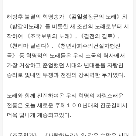
해방후 불멸의 혁명송가 《
김일성
장군의 노래》와
《밭갈이노래》를 비롯한 새 조선의 노래로부터 시
작하여 《조국보위의 노래》, 《결전의 길로》,
《천리마 달린다》, 《청년사회주의건설자행진
곡》 등 혁명적인 노래들은 우리 조국의 력사에서
가장 거창하고 준엄했던 시대와 년대들을 자랑찬
승리로 빛내인 투쟁과 전진의 강위력한 무기였다.
노래와 함께 전진하여온 우리 혁명의 자랑스러운
전통은 오늘 새로운 주체１００년대의 진군길에서
더욱 빛나게 계승되고있다.
《조국찬가》, 《사랑하노라》와 같은 수많은 시대