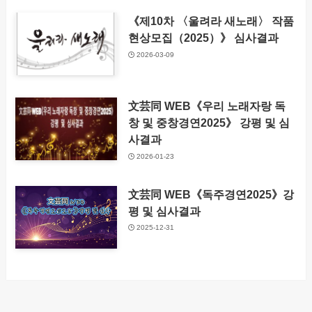
《제10차 〈울려라 새노래〉 작품
현상모집（2025）》 심사결과
2026-03-09
文芸同 WEB《우리 노래자랑 독
창 및 중창경연2025》 강평 및 심
사결과
2026-01-23
文芸同 WEB《독주경연2025》강
평 및 심사결과
2025-12-31