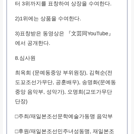
터 3위까지를 표창하여 상장을 수여한다.
2)1위에는 상품을 수여한다.
3)표창받은 동영상은 『文芸同YouTube』
에서 공개한다.
8.심사원
최옥희 (문예동중앙 부위원장), 김혁순(전
도꾜조선가무단, 공훈배우), 송명화(문예동
중앙 음악부, 성악가), 오명희(교또가무단
단장)
□주최/재일본조선문학예술가동맹 음악부
□후원/재일본조선민주녀성동맹, 재일본조