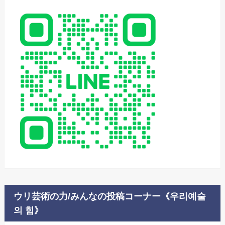
ウリ芸術の力/みんなの投稿コーナー《우리예술
의 힘》