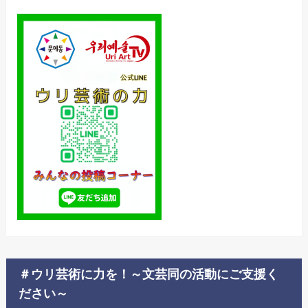
＃ウリ芸術に力を！～文芸同の活動にご支援く
ださい～