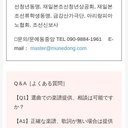
선청년동맹, 재일본조선청년상공회, 재일본
조선류학생동맹, 금강산가극단, 아리랑피아
노협회, 조선신보사
□문의/문예동중앙 TEL 090-9884-1961 E-
mail：
master@munedong.com
Q＆A［よくある質問］
【Q1】選曲での楽譜提供、相談は可能です
か？
【A1】正確な楽譜、歌詞が無い場合は提供