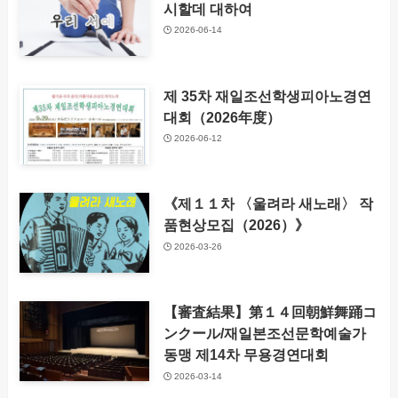
시할데 대하여
2026-06-14
제 35차 재일조선학생피아노경연
대회（2026年度）
2026-06-12
《제１１차 〈울려라 새노래〉 작
품현상모집（2026）》
2026-03-26
【審査結果】第１４回朝鮮舞踊コ
ンクール/재일본조선문학예술가
동맹 제14차 무용경연대회
2026-03-14