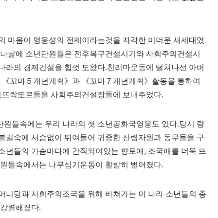
의 마음이 영웅성의 전제이라는것을 자각한 미더운 새세대였
는 나날에 소년단원들은 전후복구건설시기와 사회주의건설시
나라의 경제건설을 힘껏 도왔다.천리마운동에 떨쳐나선 아버
들은 《꼬마５개년계획》과 《꼬마７개년계획》활동을 통하여
호뜨락또르들을 사회주의건설장들에 보내주었다.
원들속에는 우리 나라의 첫 소년공화국영웅도 있다.당시 량
불길속에 서슴없이 뛰여들어 귀중한 산림자원과 동무들을 구
소년들의 가슴마다에 간직되여있는 향토애, 조국애를 더욱 뜨
단원들속에서는 나무심기운동이 활발히 벌어졌다.
머니당과 사회주의조국을 위해 바쳐가는 이 나라 소년들의 충
 강렬해졌다.