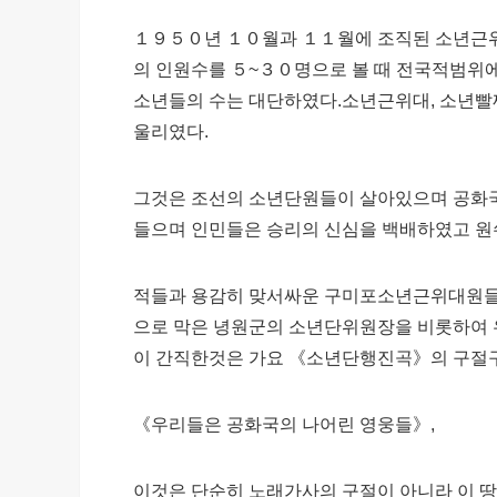
１９５０년 １０월과 １１월에 조직된 소년근위
의 인원수를 ５~３０명으로 볼 때 전국적범위
소년들의 수는 대단하였다.소년근위대, 소년
울리였다.
그것은 조선의 소년단원들이 살아있으며 공화국
들으며 인민들은 승리의 신심을 백배하였고 원
적들과 용감히 맞서싸운 구미포소년근위대원들
으로 막은 녕원군의 소년단위원장을 비롯하여
이 간직한것은 가요 《소년단행진곡》의 구절
《우리들은 공화국의 나어린 영웅들》,
이것은 단순히 노래가사의 구절이 아니라 이 