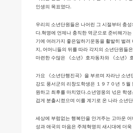
인생의 목표였다.
우리의 소년단원들은 나어린 그 시절부터 충성
다.혁명에 언제나 충직한 역군으로 준비해가
기에 여러가지 좋은일하기운동을 활발히 벌려 
지, 어머니들의 뒤를 따라 각지의 소년단원
마련한 수많은 《소년》호자동차와 《소년》
가요 《소년단행진곡》을 부르며 자라난 소년단
강도 풍서군의 리창도학생은 １９７０년 ５월 
원하고 최후를 마치였다.소년영웅의 넋은 학생
겁게 분출시켰으며 이를 계기로 온 나라 소년
세상에 부럼없는 행복만을 안겨주는 고마운 어
성과 애국의 마음은 주체혁명의 새시대에 더욱