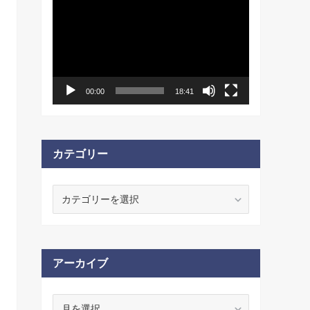
動
画
プ
レ
ー
ヤ
ー
00:00
18:41
カテゴリー
カ
テ
ゴ
リ
ー
アーカイブ
ア