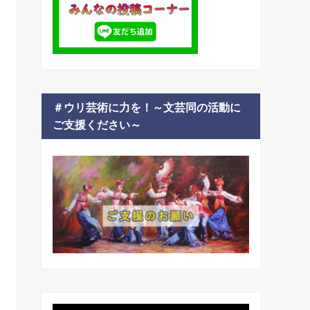
＃ウリ芸術に力を！～文芸同の活動に
ご支援ください～