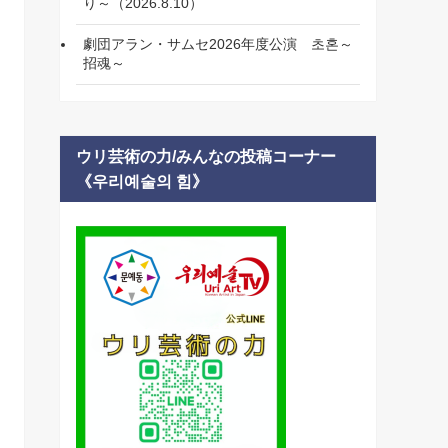
り～（2026.8.10）
劇団アラン・サムセ2026年度公演 초혼～
招魂～
ウリ芸術の力/みんなの投稿コーナー
《우리예술의 힘》