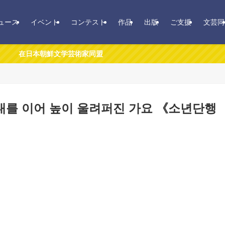
ュース
イベント
コンテスト
作品
出版
ご支援
文芸同
鮮文学芸術家同盟
대를 이어 높이 울려퍼진 가요 《소년단행