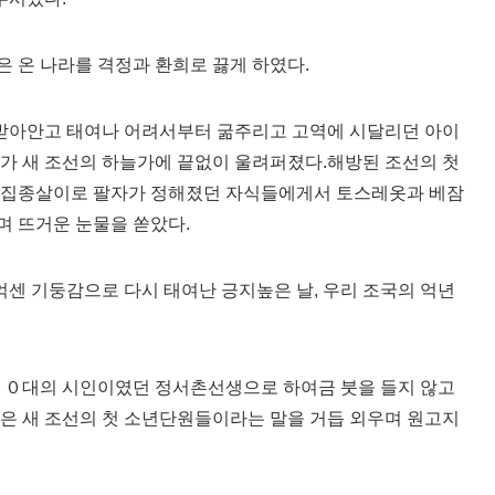
 온 나라를 격정과 환희로 끓게 하였다.
받아안고 태여나 어려서부터 굶주리고 고역에 시달리던 아이
가 새 조선의 하늘가에 끝없이 울려퍼졌다.해방된 조선의 첫
주집종살이로 팔자가 정해졌던 자식들에게서 토스레옷과 베잠
며 뜨거운 눈물을 쏟았다.
억센 기둥감으로 다시 태여난 긍지높은 날, 우리 조국의 억년
 ２０대의 시인이였던 정서촌선생으로 하여금 붓을 들지 않고
은 새 조선의 첫 소년단원들이라는 말을 거듭 외우며 원고지