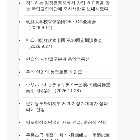
경애하는 김정은동지께서 창립 ８０돐을 맞
는 국립교향악단에 축하서한을 보내시였다
朝鮮大学校管弦楽団OB・OG会総会
（2026.9.17）
神奈川朝鮮吹奏楽団 第10回定期演奏会
（2026.9.27）
민요의 지방별구분과 음악적특성
우리 인민의 농업로동과 민요
ウリハッキョチャリテイー公演/民族楽器重
奏団《民楽》（2026.11.28）
문예동도까이지부 제20기정기대회가 성과
리에 진행
남포학생소년궁전 새로 건설, 준공식 진행
무용조곡 계절의 향기~舞踊組曲 季節の薫