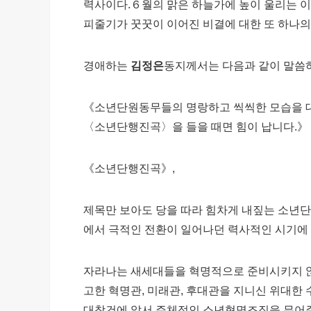
력사이다.６월의 맑은 하늘가에 높이 울리는 이
피줄기가 꿋꿋이 이어진 비결에 대한 또 하나의
경애하는
김정은
동지께서는 다음과 같이 말씀
《소년단원동무들의 명랑하고 씩씩한 모습을 대
〈소년단행진곡〉을 들을 때면 힘이 납니다.》
《소년단행진곡》,
제목만 보아도 당을 따라 힘차게 내짚는 소년
에서 극적인 전환이 일어나던 력사적인 시기에
자라나는 새세대들을 혁명적으로 준비시키지 않
고한 혁명관, 미래관, 후대관을 지니신 위대한
대창건에 앞서 주체적인 소년혁명조직을 무어