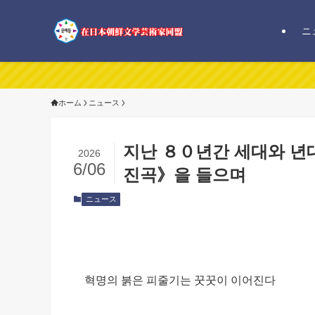
ニ
在日本朝
ホーム
ニュース
지난 ８０년간 세대와 년
2026
6/06
진곡》을 들으며
ニュース
혁명의 붉은 피줄기는 꿋꿋이 이어진다