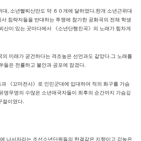
대, 소년빨찌산만도 약 ６０개에 달하였다.한개 소년근위대
에서 침략자들을 반대하는 투쟁에 참가한 공화국의 전체 학생
빨찌산이 있는 곳마다에서 《소년단행진곡》의 노래가 힘차게
의 미래가 굳건하다는 격조높은 선언과도 같았다.그 노래를
쑤들은 전률하고 불안과 공포에 잠겼다.
과 《꼬마전사》로 인민군대에 입대하여 적의 화구를 가슴
 유명무명의 수많은 소년애국자들이 최후의 순간까지 가슴깊
구절이였다.
땅에 나서자라는 조선소년단원들의 한결같은 지향이고 값높은