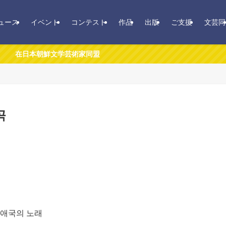
ュース
イベント
コンテスト
作品
出版
ご支援
文芸同
文学芸術家同盟
곡
 애국의 노래