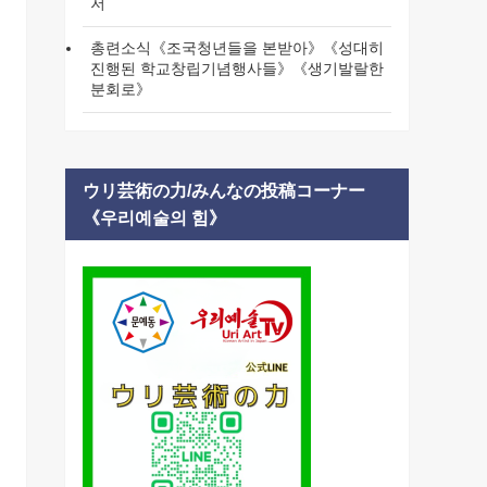
저
총련소식《조국청년들을 본받아》《성대히
진행된 학교창립기념행사들》《생기발랄한
분회로》
ウリ芸術の力/みんなの投稿コーナー
《우리예술의 힘》