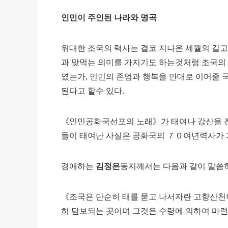
인민이 주인된 나라와 명곡
위대한 조국의 력사는 결코 지나온 세월의 길
과 맞먹는 의미를 가지기도 하는것처럼 조국의
였는가, 인민의 존엄과 행복을 만대로 이어줄 
된다고 할수 있다.
《인민공화국선포의 노래》가 태여나 강산을 진
들이 태여난 사실은 공화국의 ７０여년력사가 
경애하는
김정은
동지께서는 다음과 같이 말씀
《조국은 단순히 태를 묻고 나서자란 고향산천
히 담보되는 곳이며 그것은 수령에 의하여 마