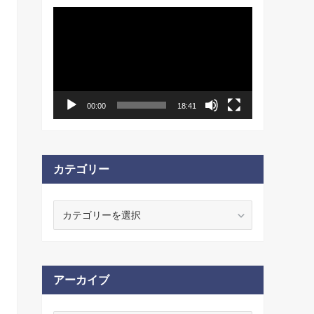
動
画
プ
レ
ー
ヤ
ー
00:00
18:41
カテゴリー
カ
テ
ゴ
リ
ー
アーカイブ