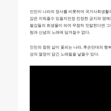
인민이 나라의 정사를 비롯하여 국가사회생활
감은 지워줄수 있을지언정 진정한 긍지와 영예
렬강들의 희생물이 되여 무참히 짓밟힌다면 그
랑과 신념의 노래에 담겨질수 없다.
인민의 참된 삶이 꽃피는 나라, 후손만대의 행
성의 열정이 담긴 노래들을 낳을수 있다.