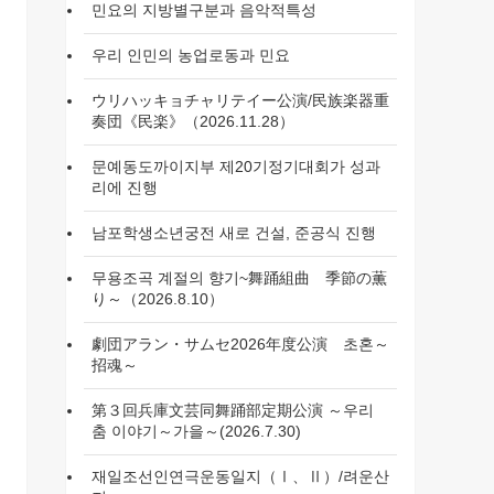
민요의 지방별구분과 음악적특성
우리 인민의 농업로동과 민요
ウリハッキョチャリテイー公演/民族楽器重
奏団《民楽》（2026.11.28）
문예동도까이지부 제20기정기대회가 성과
리에 진행
남포학생소년궁전 새로 건설, 준공식 진행
무용조곡 계절의 향기~舞踊組曲 季節の薫
り～（2026.8.10）
劇団アラン・サムセ2026年度公演 초혼～
招魂～
第３回兵庫文芸同舞踊部定期公演 ～우리
춤 이야기～가을～(2026.7.30)
재일조선인연극운동일지（Ⅰ、Ⅱ）/려운산