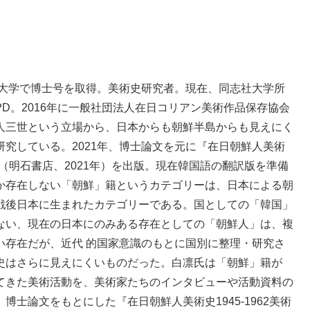
京大学で博士号を取得。美術史研究者。現在、同志社大学所
D。2016年に一般社団法人在日コリアン美術作品保存協会
人三世という立場から、日本からも朝鮮半島からも見えにく
究している。2021年、博士論文を元に『在日朝鮮人美術
記録』（明石書店、2021年）を出版。現在韓国語の翻訳版を準備
か存在しない「朝鮮」籍というカテゴリーは、日本による朝
戦後日本に生まれたカテゴリーである。国としての「韓国」
ない、現在の日本にのみある存在としての「朝鮮人」は、複
い存在だが、近代 的国家意識のもとに国別に整理・研究さ
史はさらに見えにくいものだった。白凛氏は「朝鮮」籍が
てきた美術活動を、美術家たちのインタビューや活動資料の
士論文をもとにした『在日朝鮮人美術史1945-1962美術