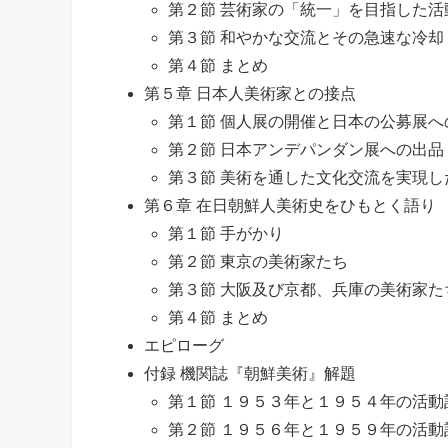
第２節 芸術家の「統一」を目指した活
第３節 和やかな交流とその急速な冷却
第４節 まとめ
第５章 日本人美術家との接点
第１節 個人展の開催と日本の公募展へ
第２節 日本アンデパンダン展への出品
第３節 美術を通した文化交流を実現し
第６章 在日朝鮮人美術史をひもとく語り
第１節 手がかり
第２節 東京の美術家たち
第３節 大阪及び京都、兵庫の美術家た
第４節 まとめ
エピローグ
付録 機関誌『朝鮮美術』解題
第１節 １９５３年と１９５４年の活動
第２節 １９５６年と１９５９年の活動