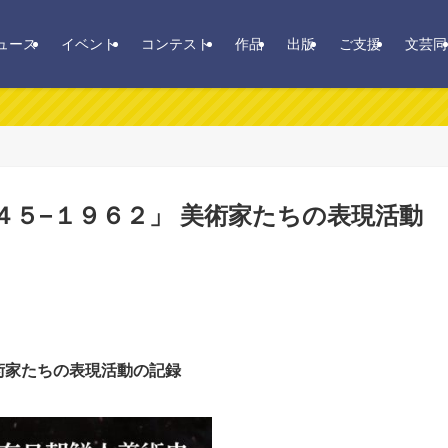
ュース
イベント
コンテスト
作品
出版
ご支援
文芸同
４５−１９６２」 美術家たちの表現活動
術家たちの表現活動の記録