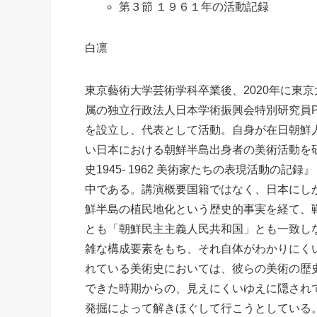
第３節 １９６１年の活動記録
白凛
東京藝術大学芸術学科卒業後、2020年に東
属の独立行政法人日本学術振興会特別研究員P
を設立し、代表として活動。自身が在日朝鮮
い日本における朝鮮半島出身者の美術活動を研
史1945- 1962 美術家たちの表現活動の
中である。講演概要国籍ではなく、日本にし
鮮半島の植民地化という歴史的事実を経て、
とも「朝鮮民主主義人民共和国」とも一致し
雑な構成要素をもち、それ自体がわかりにく
れている美術史においては、彼らの美術の歴
できた時期からの、見えにくいゆえに隠され
発掘によって解きほぐして行こうとしている。博