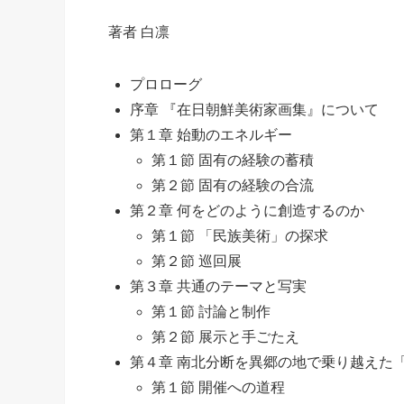
著者 白凛
プロローグ
序章 『在日朝鮮美術家画集』について
第１章 始動のエネルギー
第１節 固有の経験の蓄積
第２節 固有の経験の合流
第２章 何をどのように創造するのか
第１節 「民族美術」の探求
第２節 巡回展
第３章 共通のテーマと写実
第１節 討論と制作
第２節 展示と手ごたえ
第４章 南北分断を異郷の地で乗り越えた
第１節 開催への道程