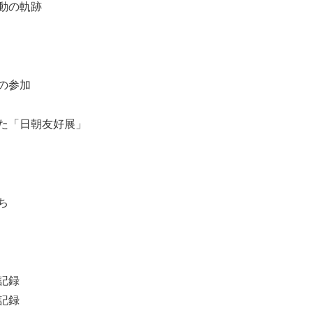
動の軌跡
の参加
た「日朝友好展」
ち
記録
記録