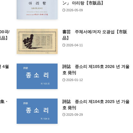
ン」 아리랑【市販品】
2026-05-09
0곡/
書芸 주체서예/저자 오광섭【市販
販品】
品】
2026-04-11
 4월
詩誌 종소리 제105호 2026 년 겨울
호 発刊
2026-01-12
編集・
詩誌 종소리 제104호 2025 년 가을
호 発刊
2025-09-29