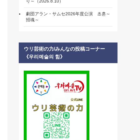
り～（2026.8.10）
劇団アラン・サムセ2026年度公演 초혼～
招魂～
ウリ芸術の力/みんなの投稿コーナー
《우리예술의 힘》