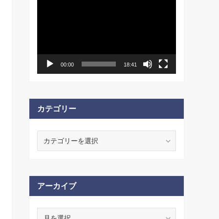
動
画
プ
レ
ー
ヤ
ー
00:00
18:41
カテゴリー
カ
テ
ゴ
リ
ー
アーカイブ
ア