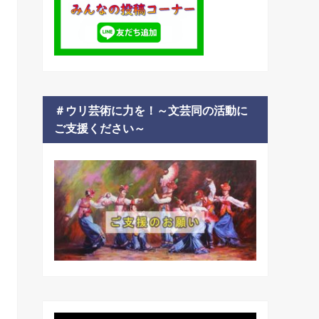
＃ウリ芸術に力を！～文芸同の活動に
ご支援ください～