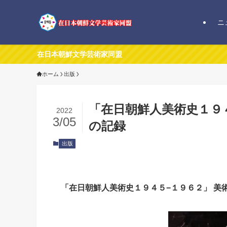
ニ
在日本朝鮮文学芸術家同盟
ホーム
出版
「在日朝鮮人美術史１９
2022
3/05
の記録
出版
「在日朝鮮人美術史１９４５−１９６２」 美