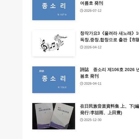
여름호 発刊
2026-07-12
창작가요3《울려라 새노래》10
독창,중창,합창으로 출판【市
2026-04-12
詩誌 종소리 제106호 2026 년
봄호 発刊
2026-04-11
在日民族音楽資料集 上、下(
発行:李喆雨、上田豊)
2025-12-30