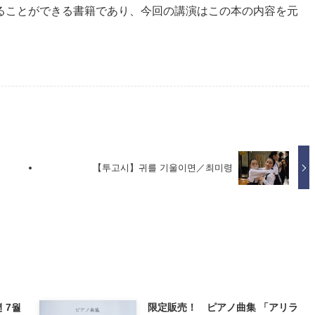
ることができる書籍であり、今回の講演はこの本の内容を元
【투고시】귀를 기울이면／최미령
 7월
限定販売！ ピアノ曲集 「アリラ