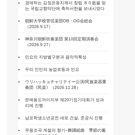
경애하는 김정은동지께서 창립 ８０돐을 맞
는 국립교향악단에 축하서한을 보내시였다
朝鮮大学校管弦楽団OB・OG会総会
（2026.9.17）
神奈川朝鮮吹奏楽団 第10回定期演奏会
（2026.9.27）
민요의 지방별구분과 음악적특성
우리 인민의 농업로동과 민요
ウリハッキョチャリテイー公演/民族楽器重
奏団《民楽》（2026.11.28）
문예동도까이지부 제20기정기대회가 성과
리에 진행
남포학생소년궁전 새로 건설, 준공식 진행
무용조곡 계절의 향기~舞踊組曲 季節の薫