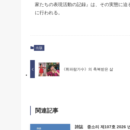
家たちの表現活動の記録』は、その実態に迫
に行われる。
出版
《휘파람가수》의 축복받은 삶
関連記事
詩誌 종소리 제107호 2026 년