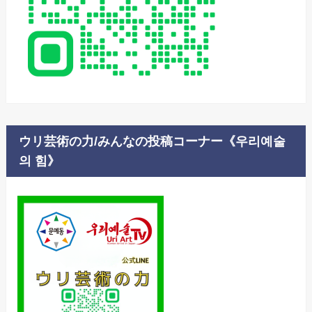
ウリ芸術の力/みんなの投稿コーナー《우리예술
의 힘》