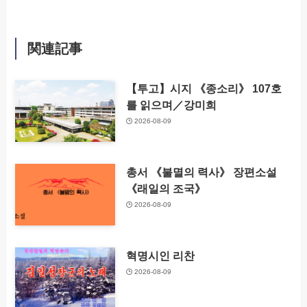
関連記事
【투고】시지 《종소리》 107호
를 읽으며／강미희
2026-08-09
총서 《불멸의 력사》 장편소설
《래일의 조국》
2026-08-09
혁명시인 리찬
2026-08-09