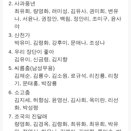
사과풍년
최유희, 량영화, 려미성, 김유사, 권미희, 변유
나, 서윤나, 권정안, 백림, 정안리, 조미구, 윤사
야
산천가
박유미, 김령화, 강후미, 문애나, 조성나
우리 장단이 좋아
김유이, 신금령, 김지향
씨름춤(남성무용)
김재순, 김룡수, 김소원, 로규석, 리진룡, 리창
기, 문태홍, 박장룡
소고춤
김지세, 허향심, 윤영선, 김사희, 옥미란, 리선
화, 박성령
조국의 진달래
량영화, 김경옥, 김령화, 최유화, 최유희, 박유