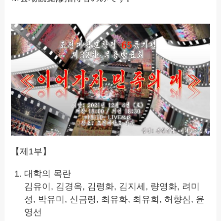
【제1부】
대학의 목란
김유이, 김경옥, 김령화, 김지세, 량영화, 려미
성, 박유미, 신금령, 최유화, 최유희, 허향심, 윤
영선