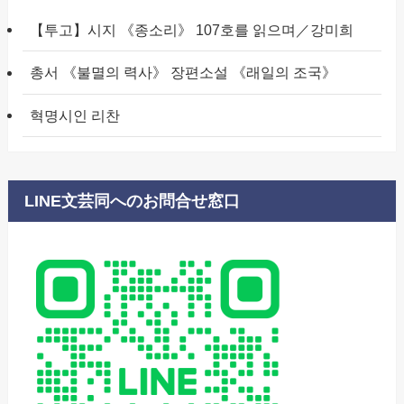
【투고】시지 《종소리》 107호를 읽으며／강미희
총서 《불멸의 력사》 장편소설 《래일의 조국》
혁명시인 리찬
LINE文芸同へのお問合せ窓口