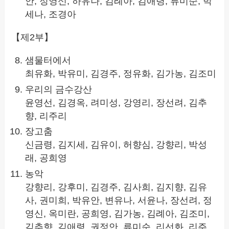
안, 정영신, 하유나, 김례아, 김애령, 류미순, 박
세나, 조경아
【제2부】
샘물터에서
최유화, 박유미, 김경주, 정유화, 김가농, 김조미
우리의 금수강산
윤영선, 김경옥, 려미성, 강영리, 장선려, 김추
향, 리주리
장고춤
신금령, 김지세, 김유이, 허향심, 강향리, 박성
래, 공희영
농악
강향리, 강후미, 김경주, 김사희, 김지향, 김유
사, 권미희, 박유안, 변유나, 서윤나, 장선려, 정
영신, 옥미란, 공희영, 김가농, 김례아, 김조미,
김추향, 김애령, 권정안, 류미순, 리선화, 리주