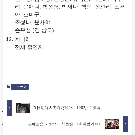
리, 문애나, 박성령, 박세나, 백림, 정안리, 조경
아, 조미구,
조성나, 윤사야
손유성 (긴 상모)
휘나레
전체 출연자
ニュース
在日朝鮮人美術史1945－1962／白凛著
은혜로운 사랑속에 복받은 《휘파람가수》