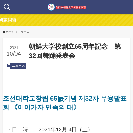
同盟
ホーム
ニュース
朝鮮大学校創立65周年記念 第
2021
10/04
32回舞踊発表会
ニュース
조선대학교창립 65돐기념 제32차 무용발표
회 《이어가자 민족의 대》
・日 時 2021年12月 4日（土）