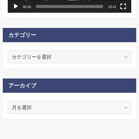
00:00
18:41
カテゴリー
カ
テ
ゴ
リ
ー
アーカイブ
ア
ー
カ
イ
ブ