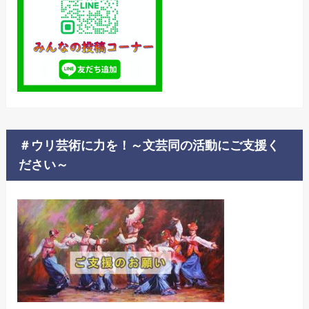
＃ウリ芸術に力を！～文芸同の活動にご支援く
ださい～