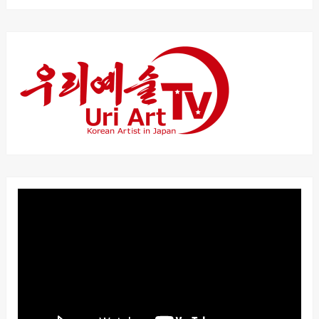
動
画
プ
レ
ー
ヤ
ー