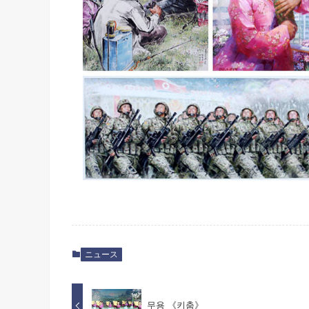
ニュース
무용 《키춤》