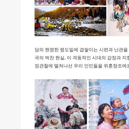
당의 현명한 령도밑에 겹쌓이는 시련과 난관을
국의 벅찬 현실, 이 격동적인 시대의 감정과 
정관철에 떨쳐나선 우리 인민들을 위훈창조에