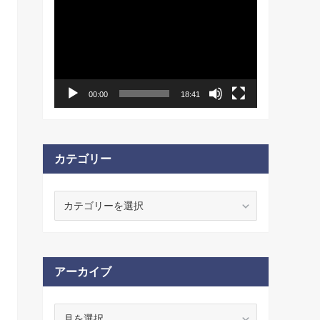
動
画
プ
レ
ー
ヤ
ー
00:00
18:41
カテゴリー
カ
テ
ゴ
リ
ー
アーカイブ
ア