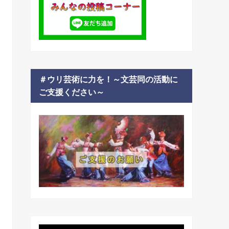
＃ウリ芸術に力を！～文芸同の活動に
ご支援ください～