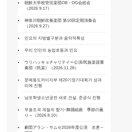
朝鮮大学校管弦楽団OB・OG会総会
（2026.9.17）
神奈川朝鮮吹奏楽団 第10回定期演奏会
（2026.9.27）
민요의 지방별구분과 음악적특성
우리 인민의 농업로동과 민요
ウリハッキョチャリテイー公演/民族楽器重
奏団《民楽》（2026.11.28）
문예동도까이지부 제20기정기대회가 성과
리에 진행
남포학생소년궁전 새로 건설, 준공식 진행
무용조곡 계절의 향기~舞踊組曲 季節の薫
り～（2026.8.10）
劇団アラン・サムセ2026年度公演 초혼～