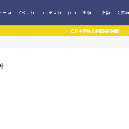
ュース
イベント
コンテスト
作品
出版
ご支援
文芸同
在日本朝鮮文学芸術家同盟
아