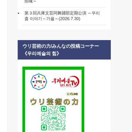
招魂～
第３回兵庫文芸同舞踊部定期公演 ～우리
춤 이야기～가을～(2026.7.30)
ウリ芸術の力/みんなの投稿コーナー
《우리예술의 힘》