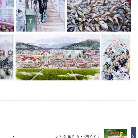
정서생활의 벗-《메아리》