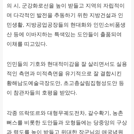
의 시, 군강화로선을 높이 받들고 지역의 자립적이
며 다각적인 발전을 추동하기 위한 지방건설과 인
민생활, 지방공업공장들의 현대화와 인민소비품생
산 등에 이바지하는 특색있는 도안들이 출품되여
이채를 띠고있다.
인민들의 기호와 현대적미감을 잘 살리면서도 실용
적인 측면과 미적측면을 유기적으로 잘 결합시킨
황해남도예술극장도안, 초고층살림집형성도안 등
이 참관자들의 호평을 받았다.
각종 뜨락또르와 대형무궤도전차, 갈수확기, 농촌
뻐스를 비롯한 도안들과 모형들에는 당중앙의 구상
과 령도를 높이 받들고 위대한 장군님의 애국념원