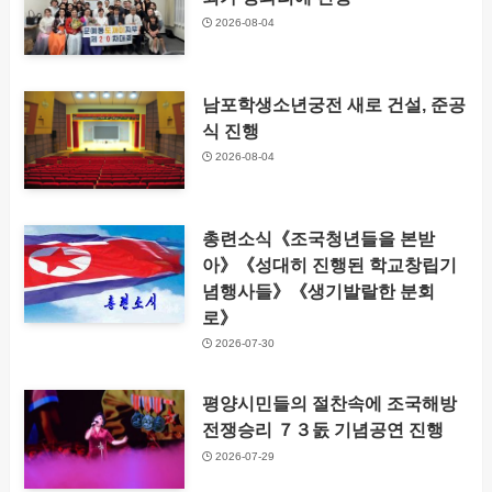
2026-08-04
남포학생소년궁전 새로 건설, 준공
식 진행
2026-08-04
총련소식《조국청년들을 본받
아》《성대히 진행된 학교창립기
념행사들》《생기발랄한 분회
로》
2026-07-30
평양시민들의 절찬속에 조국해방
전쟁승리 ７３돐 기념공연 진행
2026-07-29