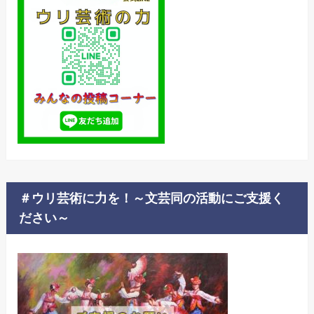
＃ウリ芸術に力を！～文芸同の活動にご支援く
ださい～