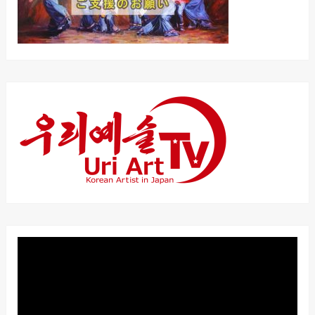
動
画
プ
レ