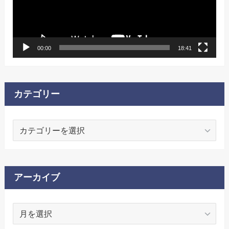
ー
ヤ
ー
00:00
18:41
カテゴリー
カ
テ
ゴ
リ
ー
アーカイブ
ア
ー