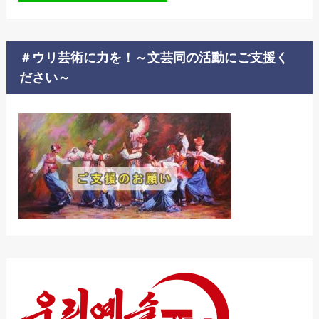
＃ウリ芸術に力を！～文芸同の活動にご支援く
ださい～