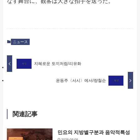
なす舞台に、観客は大きな拍手を送った。
ニュース
지혜로운 토끼처럼/리유화
윤동주〈서시〉에서/량철순
関連記事
민요의 지방별구분과 음악적특성
2026-08-06