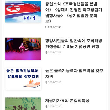
총련소식《조국청년들을 본받
아》《성대히 진행된 학교창립기
념행사들》《생기발랄한 분회
로》
2026-07-30
평양시민들의 절찬속에 조국해방
전쟁승리 ７３돐 기념공연 진행
2026-07-29
높은 글쓰기능력과 발표력을 갖추
자면
2026-07-26
계몽기가요의 본질적특성
2026-07-25