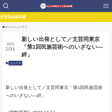
芸術家同盟
ホーム
ニュース
新しい出発として／文芸同東京
2023
「第1回民族芸術へのいざない―
1/31
絆」
ニュース
新しい出発として／文芸同東京「第1回民族芸術
へのいざない―絆」