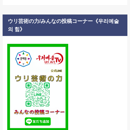
ウリ芸術の力/みんなの投稿コーナー《우리예술
의 힘》