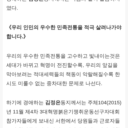
였다.
《우리 인민의 우수한 민족전통을 적극 살려나가야
합니다.》
우리의 우수한 민족전통을 고수하고 빛내이는것은
세대가 바뀌고 혁명이 전진할수록, 우리의 앞길을
막아보려는 적대세력들의 책동이 악랄해질수록 한
시도 미룰수 없는 중차대한 문제로 나선다.
하기에 경애하는
김정은
동지께서는 주체104(2015)
년 11월 제4차 3대혁명붉은기쟁취운동선구자대회
참가자들에게 보내신 서한에서 당원들과 근로자들