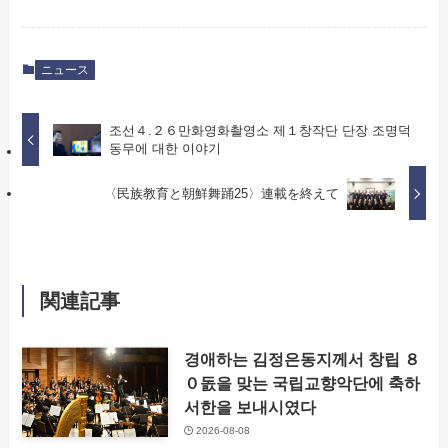
ニュース
조선４.２６만화영화촬영소 제１창작단 단장 조명덕
동무에 대한 이야기
〈民族教育と朝鮮舞踊25〉連載を終えて
関連記事
경애하는 김정은동지께서 창립 ８
０돐을 맞는 국립교향악단에 축하
서한을 보내시였다
2026-08-08