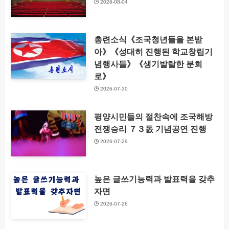
2026-08-04
총련소식《조국청년들을 본받
아》《성대히 진행된 학교창립기
념행사들》《생기발랄한 분회
로》
2026-07-30
평양시민들의 절찬속에 조국해방
전쟁승리 ７３돐 기념공연 진행
2026-07-29
높은 글쓰기능력과 발표력을 갖추
자면
2026-07-26