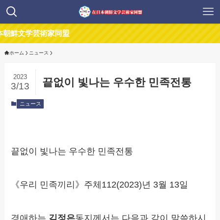
芸術家同盟
ホーム
ニュース
2023
끝없이 빛나는 우수한 민족전통
3/13
ニュース
끝없이 빛나는 우수한 민족전통
《우리 민족끼리》주체112(2023)년 3월 13일
경애하는
김정은
동지께서는 다음과 같이 말씀하시