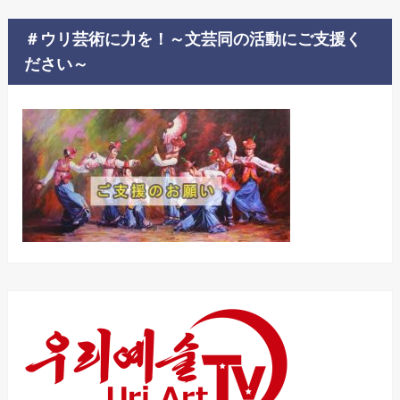
＃ウリ芸術に力を！～文芸同の活動にご支援く
ださい～