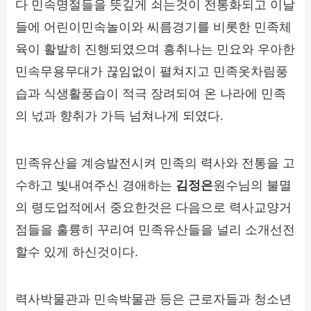
다 민속명절들을 뜻깊게 쇠는것이 전통화되고 이날
들에 어린이민속놀이와 씨름경기를 비롯한 민족체
육이 활발히 진행되였으며 흥취나는 민요와 우아한
민속무용무대가 끊임없이 펼쳐지고 민족옷차림풍
습과 식생활풍습이 적극 장려되여 온 나라에 민족
의 넋과 향취가 가득 넘쳐나게 되였다.
민족유산을 계승발전시켜 민족의 력사와 전통을 고
수하고 빛내여주신 경애하는
김정은
원수님의 불멸
의 령도업적에서 중요한것은 다음으로 력사교양거
점들을 훌륭히 꾸리여 민족유산들을 널리 소개선전
할수 있게 하신것이다.
력사박물관과 민속박물관 등은 근로자들과 청소년