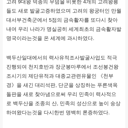
고려 9대왕 덕종의 무덤을 비롯한 4개의 고려왕릉
들도 새로 발굴고증하였으며 고려의 왕궁터인 만월
대서부건축군에서 5점의 금속활자를 또다시 찾아
내여 우리 나라가 명실공히 세계최초의 금속활자발
명국이라는것을 온 세계에 과시하였다.
백두산일대에서의 력사유적조사발굴사업도 적극
진행되여 천지호반과 장군봉마루에서 조선봉건왕
조시기의 제단유적과 대종교관련유물인 《천부
경》을 새긴 대리석판, 단군을 상징하는 푸른색옥
돌판을 새로 찾아냄으로써 우리 민족이 력사적으
로 백두산을 조종의 산, 민족의 성산으로 높이 숭상
하여왔다는것을 다시한번 명백히 론증하였다.