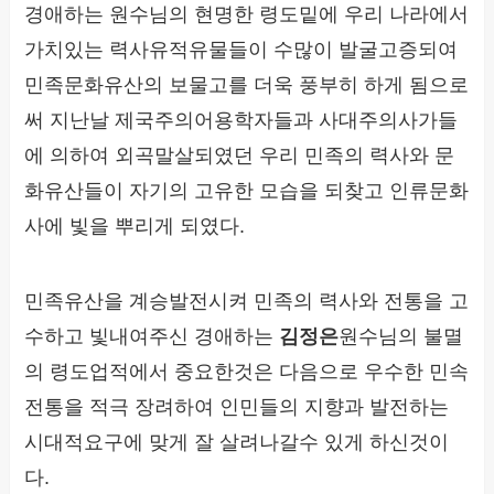
경애하는 원수님의 현명한 령도밑에 우리 나라에서
가치있는 력사유적유물들이 수많이 발굴고증되여
민족문화유산의 보물고를 더욱 풍부히 하게 됨으로
써 지난날 제국주의어용학자들과 사대주의사가들
에 의하여 외곡말살되였던 우리 민족의 력사와 문
화유산들이 자기의 고유한 모습을 되찾고 인류문화
사에 빛을 뿌리게 되였다.
민족유산을 계승발전시켜 민족의 력사와 전통을 고
수하고 빛내여주신 경애하는
김정은
원수님의 불멸
의 령도업적에서 중요한것은 다음으로 우수한 민속
전통을 적극 장려하여 인민들의 지향과 발전하는
시대적요구에 맞게 잘 살려나갈수 있게 하신것이
다.