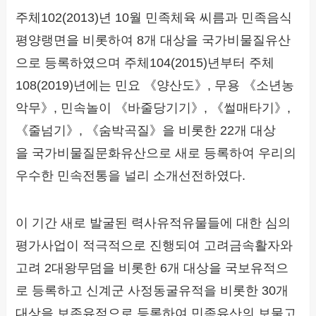
주체102(2013)년 10월 민족체육 씨름과 민족음식
평양랭면을 비롯하여 8개 대상을 국가비물질유산
으로 등록하였으며 주체104(2015)년부터 주체
108(2019)년에는 민요 《양산도》, 무용 《소년농
악무》, 민속놀이 《바줄당기기》, 《썰매타기》,
《줄넘기》, 《숨박곡질》을 비롯한 22개 대상
을 국가비물질문화유산으로 새로 등록하여 우리의
우수한 민속전통을 널리 소개선전하였다.
이 기간 새로 발굴된 력사유적유물들에 대한 심의
평가사업이 적극적으로 진행되여 고려금속활자와
고려 2대왕무덤을 비롯한 6개 대상을 국보유적으
로 등록하고 신계군 사정동굴유적을 비롯한 30개
대상을 보존유적으로 등록하여 민족유산의 보물고