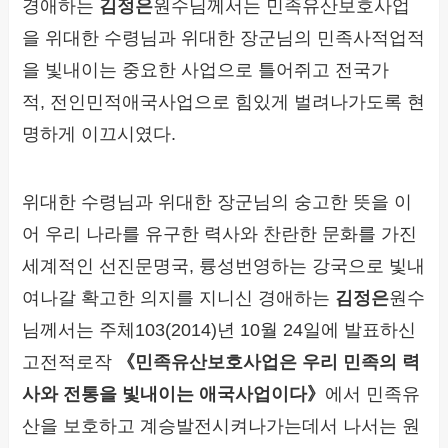
경애하는
김정은
원수님께서는 민족유산보호사업
을 위대한 수령님과 위대한 장군님의 민족사적업적
을 빛내이는 중요한 사업으로 틀어쥐고 전국가
적, 전인민적애국사업으로 힘있게 벌려나가도록 현
명하게 이끄시였다.
위대한 수령님과 위대한 장군님의 숭고한 뜻을 이
어 우리 나라를 유구한 력사와 찬란한 문화를 가진
세계적인 선진문명국, 륭성번영하는 강국으로 빛내
여나갈 확고한 의지를 지니신 경애하는
김정은
원수
님께서는 주체103(2014)년 10월 24일에 발표하신
고전적로작
《민족유산보호사업은 우리 민족의 력
사와 전통을 빛내이는 애국사업이다》
에서 민족유
산을 보호하고 계승발전시켜나가는데서 나서는 원