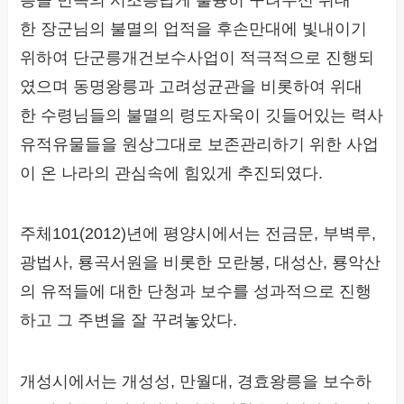
한 장군님의 불멸의 업적을 후손만대에 빛내이기
위하여 단군릉개건보수사업이 적극적으로 진행되
였으며 동명왕릉과 고려성균관을 비롯하여 위대
한 수령님들의 불멸의 령도자욱이 깃들어있는 력사
유적유물들을 원상그대로 보존관리하기 위한 사업
이 온 나라의 관심속에 힘있게 추진되였다.
주체101(2012)년에 평양시에서는 전금문, 부벽루,
광법사, 룡곡서원을 비롯한 모란봉, 대성산, 룡악산
의 유적들에 대한 단청과 보수를 성과적으로 진행
하고 그 주변을 잘 꾸려놓았다.
개성시에서는 개성성, 만월대, 경효왕릉을 보수하