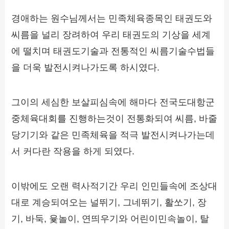
경애하는 원수님께서는 민족체육종목인 태권도와
씨름을 널리 장려하여 우리 태권도의 기상을 세계
에 떨치며 태권도기술과 전통적인 씨름기술수법들
을 더욱 발전시켜나가도록 하시였다.
그이의 세심한 보살피심속에 해마다 전국도대항군
중체육대회를 진행하는것이 전통화되여 씨름, 바줄
당기기와 같은 민족체육을 적극 발전시켜나가는데
서 커다란 작용을 하게 되였다.
이밖에도 오랜 력사적기간 우리 인민들속에 조상대
대로 계승되여오는 널뛰기, 그네뛰기, 활쏘기, 장
기, 바둑, 윷놀이, 연띄우기와 어린이민속놀이, 탈