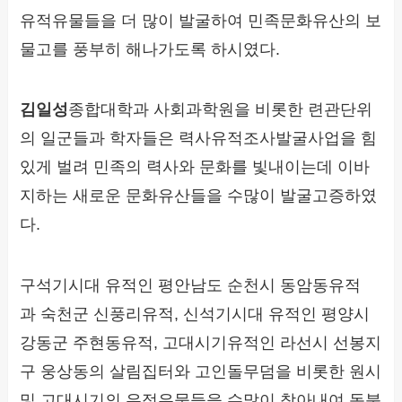
유적유물들을 더 많이 발굴하여 민족문화유산의 보
물고를 풍부히 해나가도록 하시였다.
김일성
종합대학과 사회과학원을 비롯한 련관단위
의 일군들과 학자들은 력사유적조사발굴사업을 힘
있게 벌려 민족의 력사와 문화를 빛내이는데 이바
지하는 새로운 문화유산들을 수많이 발굴고증하였
다.
구석기시대 유적인 평안남도 순천시 동암동유적
과 숙천군 신풍리유적, 신석기시대 유적인 평양시
강동군 주현동유적, 고대시기유적인 라선시 선봉지
구 웅상동의 살림집터와 고인돌무덤을 비롯한 원시
및 고대시기의 유적유물들을 수많이 찾아내여 동북