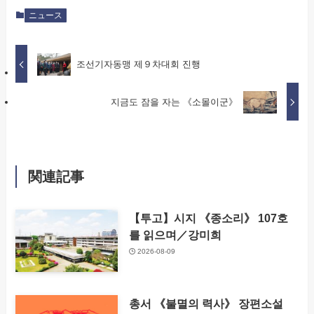
ニュース
조선기자동맹 제９차대회 진행
지금도 잠을 자는 《소몰이군》​
関連記事
【투고】시지 《종소리》 107호
를 읽으며／강미희
2026-08-09
총서 《불멸의 력사》 장편소설