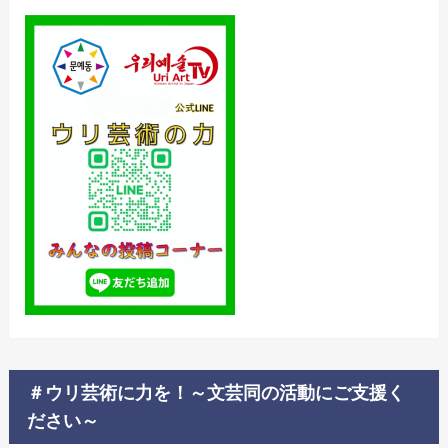
＃ウリ芸術に力を！～文芸同の活動にご支援く
ださい～