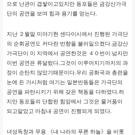
으로 난관이 겹쌓이고있지만 동포들은 금강산가극
단의 공연을 보며 힘과 용기를 얻는다.
지난 ２월말 미야기현 센다이시에서 진행된 가극단
의 순회공연도 커다란 반향을 불러일으켰다.금강산
가극단이 이 지역에서 공연한것은 ４０번이 넘지만
이번 공연은 류달랐다.그것이 이루어지기까지의 과
정이 순탄치 않았기때문이다.우리 공화국과 총련을
눈에 든 가시처럼 여기는 일본반동들은 가극단의
공연을 파탄시키기 위해 갖은 책동을 다하였다.하
지만 동포들의 단합된 힘앞에서 그것은 물거품이
되고말았고 마침내 공연이 진행되게 되였다.
녀성독창과 무용 《내 나라의 푸른 하늘》을 비롯