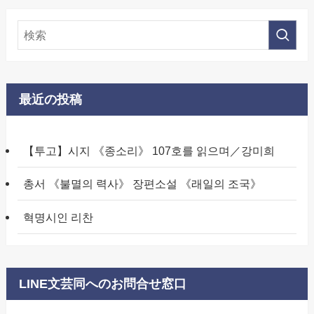
最近の投稿
【투고】시지 《종소리》 107호를 읽으며／강미희
총서 《불멸의 력사》 장편소설 《래일의 조국》
혁명시인 리찬
LINE文芸同へのお問合せ窓口