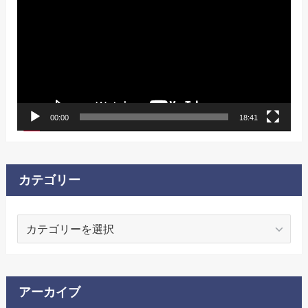
画
プ
レ
ー
ヤ
ー
00:00
18:41
カテゴリー
カ
テ
ゴ
リ
ー
アーカイブ