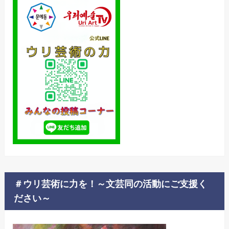
＃ウリ芸術に力を！～文芸同の活動にご支援く
ださい～