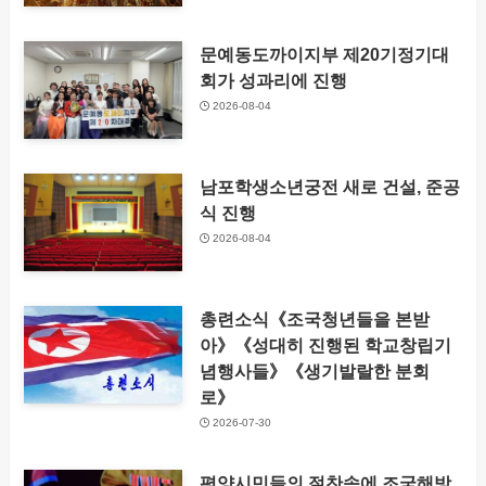
문예동도까이지부 제20기정기대
회가 성과리에 진행
2026-08-04
남포학생소년궁전 새로 건설, 준공
식 진행
2026-08-04
총련소식《조국청년들을 본받
아》《성대히 진행된 학교창립기
념행사들》《생기발랄한 분회
로》
2026-07-30
평양시민들의 절찬속에 조국해방