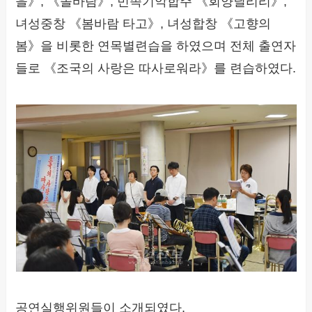
을》, 《솔바람》, 민족기악합주 《회양닐리리》,
녀성중창 《봄바람 타고》, 녀성합창 《고향의
봄》을 비롯한 연목별련습을 하였으며 전체 출연자
들로 《조국의 사랑은 따사로워라》를 련습하였다.
공연실행위원들이 소개되였다.