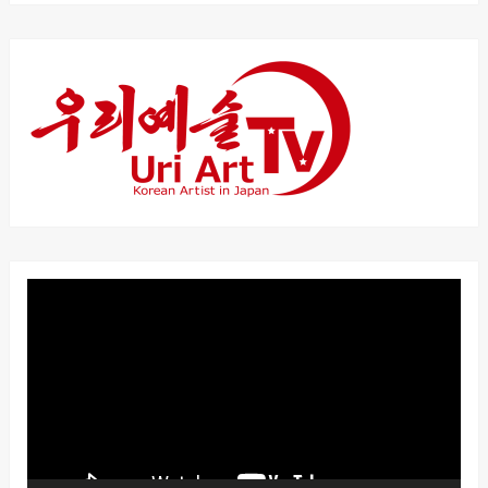
動
画
プ
レ
ー
ヤ
ー