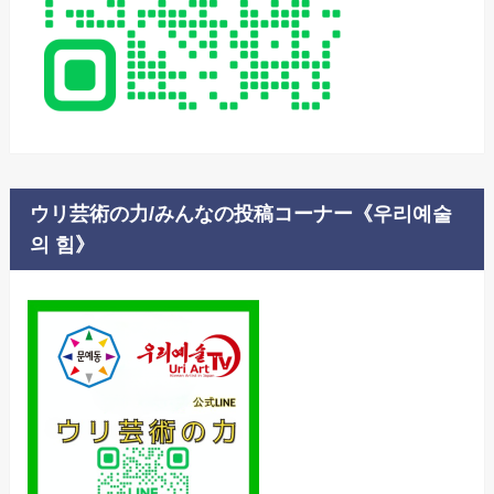
ウリ芸術の力/みんなの投稿コーナー《우리예술
의 힘》