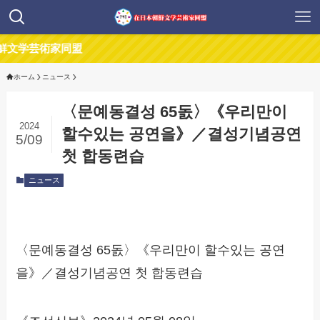
芸術家同盟
ホーム
ニュース
〈문예동결성 65돐〉《우리만이
2024
할수있는 공연을》／결성기념공연
5/09
첫 합동련습
ニュース
〈문예동결성 65돐〉《우리만이 할수있는 공연
을》／결성기념공연 첫 합동련습