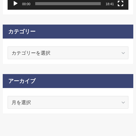
00:00
18:41
カテゴリー
カ
テ
ゴ
リ
ー
アーカイブ
ア
ー
カ
イ
ブ