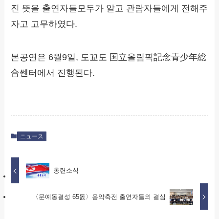
진 뜻을 출연자들모두가 알고 관람자들에게 전해주
자고 고무하였다.
본공연은 6월9일, 도꾜도 国立올림픽記念青少年総
合쎈터에서 진행된다.
ニュース
총련소식
〈문예동결성 65돐〉음악축전 출연자들의 결심