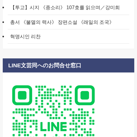
【투고】시지 《종소리》 107호를 읽으며／강미희
총서 《불멸의 력사》 장편소설 《래일의 조국》
혁명시인 리찬
LINE文芸同へのお問合せ窓口