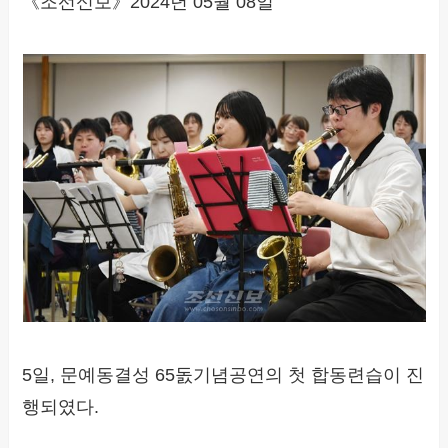
《조선신보》2024년 05월 08일
5일, 문예동결성 65돐기념공연의 첫 합동련습이 진
행되였다.