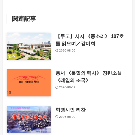
関連記事
【투고】시지 《종소리》 107호
를 읽으며／강미희
2026-08-09
총서 《불멸의 력사》 장편소설
《래일의 조국》
2026-08-09
혁명시인 리찬
2026-08-09