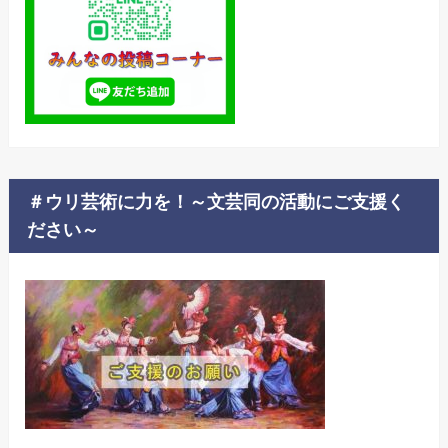
＃ウリ芸術に力を！～文芸同の活動にご支援く
ださい～