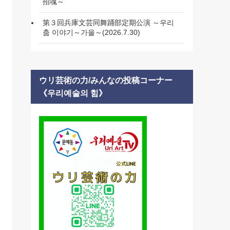
招魂～
第３回兵庫文芸同舞踊部定期公演 ～우리
춤 이야기～가을～(2026.7.30)
ウリ芸術の力/みんなの投稿コーナー
《우리예술의 힘》