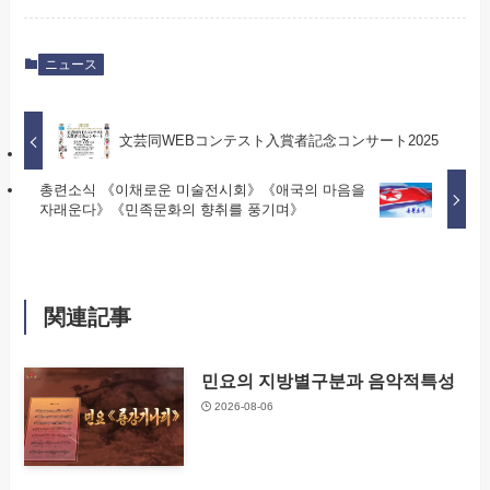
ニュース
文芸同WEBコンテスト入賞者記念コンサート2025
총련소식 《이채로운 미술전시회》《애국의 마음을
자래운다》《민족문화의 향취를 풍기며》
関連記事
민요의 지방별구분과 음악적특성
2026-08-06