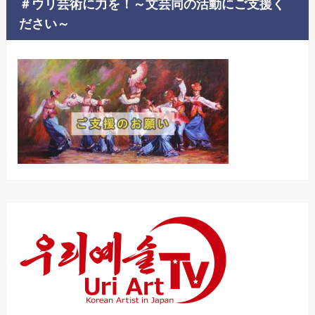
＃ウリ芸術に力を！～文芸同の活動にご支援く
ださい～