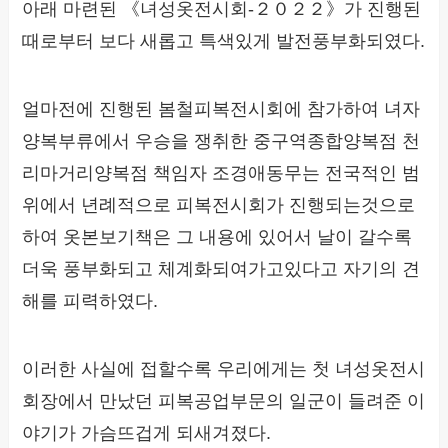
아래 마련된 《녀성옷전시회-２０２２》가 진행된
때로부터 보다 새롭고 특색있게 발전풍부화되였다.
얼마전에 진행된 봄철피복전시회에 참가하여 녀자
양복부류에서 우승을 쟁취한 중구역종합양복점 천
리마거리양복점 책임자 조경애동무는 전국적인 범
위에서 년례적으로 피복전시회가 진행되는것으로
하여 옷본보기책은 그 내용에 있어서 날이 갈수록
더욱 풍부화되고 체계화되여가고있다고 자기의 견
해를 피력하였다.
이러한 사실에 접할수록 우리에게는 첫 녀성옷전시
회장에서 만났던 피복공업부문의 일군이 들려준 이
야기가 가슴뜨겁게 되새겨졌다.