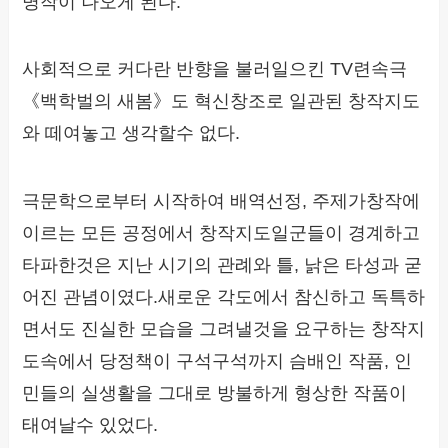
명작이 나오게 된다.
사회적으로 커다란 반향을 불러일으킨 TV련속극
《백학벌의 새봄》도 혁신창조로 일관된 창작지도
와 떼여놓고 생각할수 없다.
극문학으로부터 시작하여 배역선정, 주제가창작에
이르는 모든 공정에서 창작지도일군들이 경계하고
타파한것은 지난 시기의 관례와 틀, 낡은 타성과 굳
어진 관념이였다.새로운 각도에서 참신하고 독특하
면서도 진실한 모습을 그려낼것을 요구하는 창작지
도속에서 당정책이 구석구석까지 슴배인 작품, 인
민들의 실생활을 그대로 방불하게 형상한 작품이
태여날수 있었다.