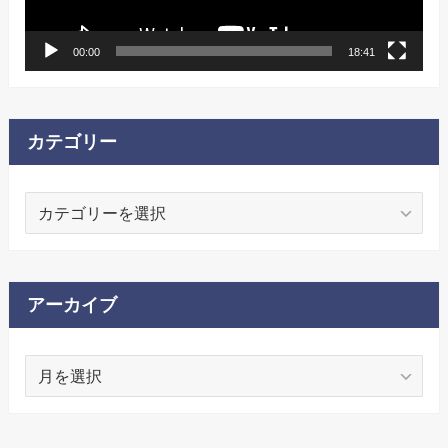
ー
00:00
18:41
カテゴリー
カ
テ
ゴ
リ
ー
アーカイブ
ア
ー
カ
イ