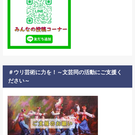
＃ウリ芸術に力を！～文芸同の活動にご支援く
ださい～