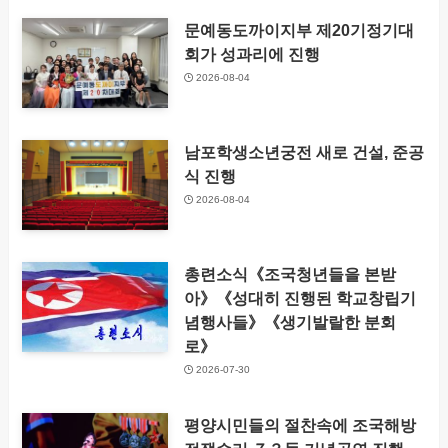
문예동도까이지부 제20기정기대
회가 성과리에 진행
2026-08-04
남포학생소년궁전 새로 건설, 준공
식 진행
2026-08-04
총련소식《조국청년들을 본받
아》《성대히 진행된 학교창립기
념행사들》《생기발랄한 분회
로》
2026-07-30
평양시민들의 절찬속에 조국해방