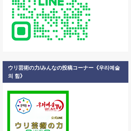
ウリ芸術の力/みんなの投稿コーナー《우리예술
의 힘》