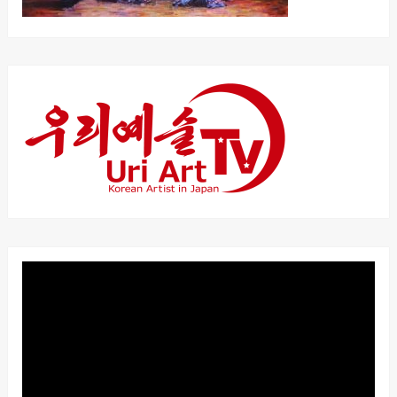
動
画
プ
レ
ー
ヤ