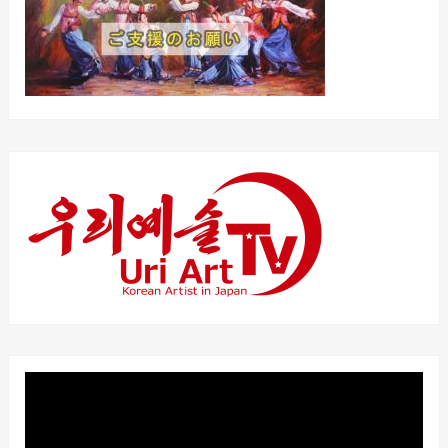
動
画
プ