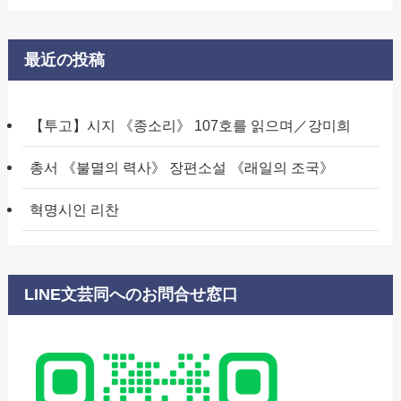
最近の投稿
【투고】시지 《종소리》 107호를 읽으며／강미희
총서 《불멸의 력사》 장편소설 《래일의 조국》
혁명시인 리찬
LINE文芸同へのお問合せ窓口