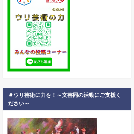
＃ウリ芸術に力を！～文芸同の活動にご支援く
ださい～