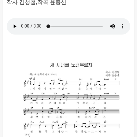
작사 김성철,작곡 윤충신