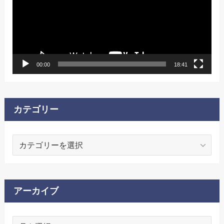
レ
ー
ヤ
ー
00:00
18:41
カテゴリー
カ
テ
ゴ
リ
ー
アーカイブ
ア