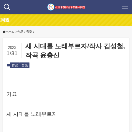
盟
ホーム
作品
音楽
새 시대를 노래부르자/작사 김성철,
2023
1/31
작곡 윤충신
作品
音楽
가요
새 시대를 노래부르자