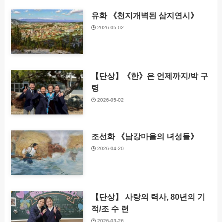
유화 《천지개벽된 삼지연시》
2026-05-02
【단상】《한》은 언제까지/박 구
령
2026-05-02
조선화 《남강마을의 녀성들》
2026-04-20
【단상】 사랑의 력사, 80년의 기
적/조 수 련
2026-03-26