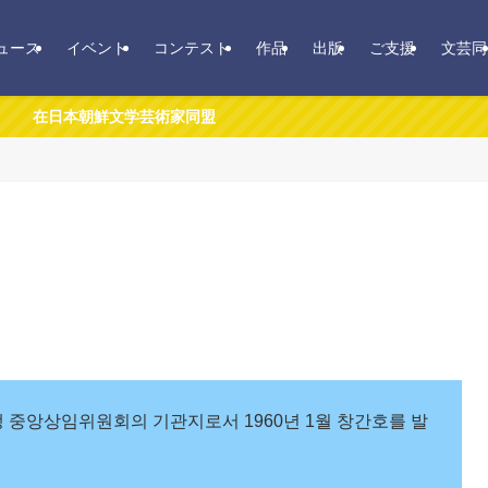
ュース
イベント
コンテスト
作品
出版
ご支援
文芸同
앙상임위원회의 기관지로서 1960년 1월 창간호를 발