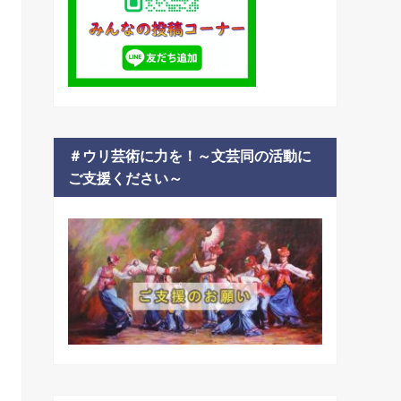
＃ウリ芸術に力を！～文芸同の活動に
ご支援ください～