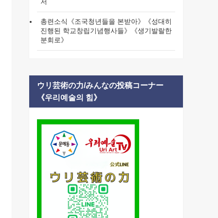
저
총련소식《조국청년들을 본받아》《성대히
진행된 학교창립기념행사들》《생기발랄한
분회로》
ウリ芸術の力/みんなの投稿コーナー
《우리예술의 힘》