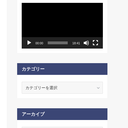
動
画
プ
レ
ー
ヤ
ー
00:00
18:41
カテゴリー
カ
テ
ゴ
リ
ー
アーカイブ