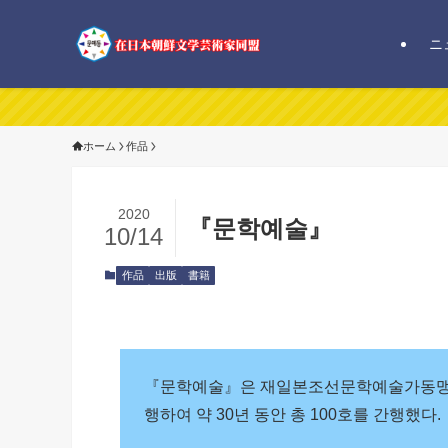
ニ
在日本朝鮮文学芸術家同盟
ホーム
作品
2020
『문학예술』
10/14
作品
出版
書籍
『문학예술』은 재일본조선문학예술가동맹 중
행하여 약 30년 동안 총 100호를 간행했다.