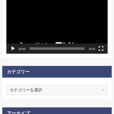
画
プ
レ
ー
ヤ
ー
00:00
18:41
カテゴリー
カ
テ
ゴ
リ
ー
アーカイブ