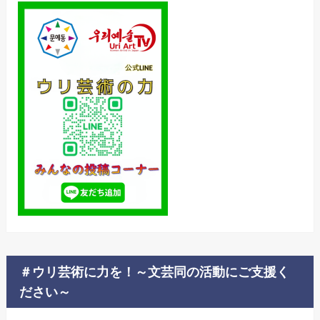
＃ウリ芸術に力を！～文芸同の活動にご支援く
ださい～