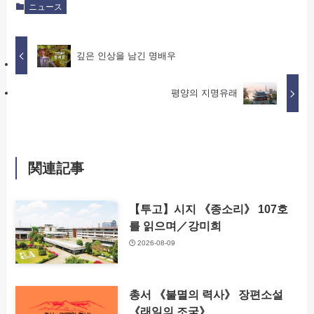
ニュース
깊은 인상을 남긴 명배우
평양의 지명유래​
関連記事
【투고】시지 《종소리》 107호
를 읽으며／강미희
2026-08-09
총서 《불멸의 력사》 장편소설
《래일의 조국》