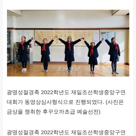
광명성절경축 2022학년도 재일조선학생중앙구연
대회가 동영상심사형식으로 진행되였다. (사진은
금상을 쟁취한 후꾸오까초급 예술선전)
광명성절경축 2022학년도 재일조선학생중앙구연