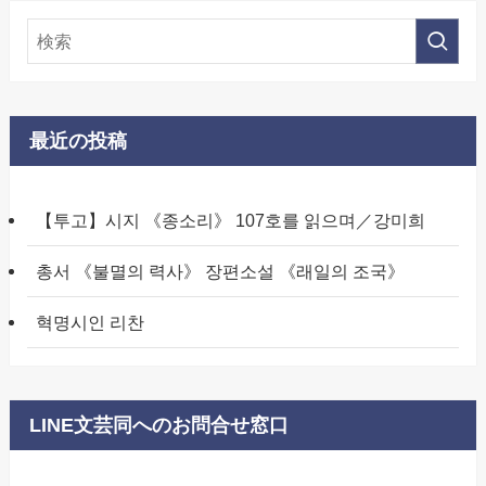
最近の投稿
【투고】시지 《종소리》 107호를 읽으며／강미희
총서 《불멸의 력사》 장편소설 《래일의 조국》
혁명시인 리찬
LINE文芸同へのお問合せ窓口