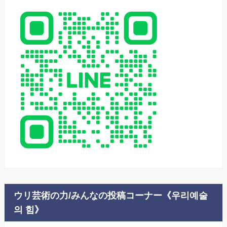
ウリ芸術の力/みんなの投稿コーナー《우리예술
의 힘》