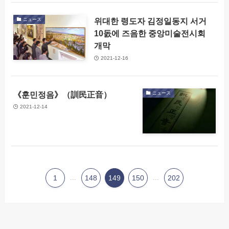
위대한 령도자 김정일동지 서거
ニュース
10돐에 즈음한 중앙미술전시회
개막
2021-12-16
《훈민정음》（訓民正音）
ニュース
2021-12-14
1
...
148
149
150
...
202