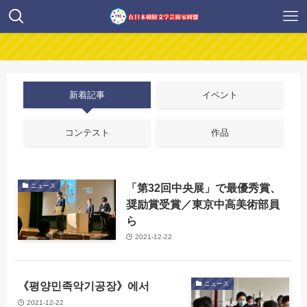
新着記事
イベント
コンテスト
作品
「第32回中央展」で最優秀賞、
ニュース
奨励賞受賞／東京中高美術部員
ら
2021-12-22
《평양민족악기공장》에서
ニュース
2021-12-22