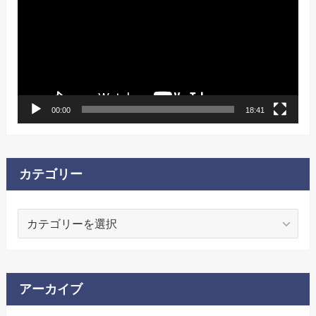
プ
レ
ー
ヤ
ー
00:00
18:41
カテゴリー
カ
テ
ゴ
リ
ー
アーカイブ