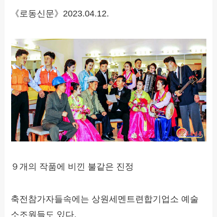
《로동신문》2023.04.12.
９개의 작품에 비낀 불같은 진정
축전참가자들속에는 상원세멘트련합기업소 예술
소조원들도 있다.