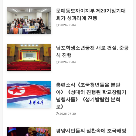
문예동도까이지부 제20기정기대
회가 성과리에 진행
2026-08-04
남포학생소년궁전 새로 건설, 준공
식 진행
2026-08-04
총련소식《조국청년들을 본받
아》《성대히 진행된 학교창립기
념행사들》《생기발랄한 분회
로》
2026-07-30
평양시민들의 절찬속에 조국해방