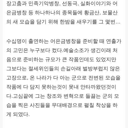
장고춤과 민족기악병창, 선동극, 실화이야기와 어
은금병창 등 하나하나의 종목들에 황금산, 보물산
의 새 모습을 담기 위해 한밤을 새우기를 그 몇번…
수십명이 출연하는 어은금병창을 준비할 때 연출가
의 고민은 누구보다 컸다.예술소조가 생긴이래 처
음으로 준비하는 규모가 큰 작품인데도 있었지만
그보다는 절세위인들의 손길아래 벌방부럽지 않은
고장으로, 온 나라가 다 아는 군으로 전변된 모습을
작품에 다 담지 못하는것이 못내 안타까왔던것이
다.고심끝에 그는 창조와 변혁으로 들끓는 군의 모
습을 찍은 사진들을 무대배경으로 펼칠 착상을 하
게 되였다.