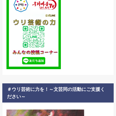
＃ウリ芸術に力を！～文芸同の活動にご支援く
ださい～