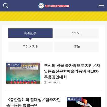
新着記事
イベント
コンテスト
作品
조선의 넋을 춤가락으로 지켜／재
ニュース
일본조선문학예술가동맹 제10차
무용경연대회
2017-08-01
《춤한길》의 집대성／임추자민
ニュース
족무용단 특별공연