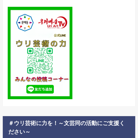
＃ウリ芸術に力を！～文芸同の活動にご支援く
ださい～