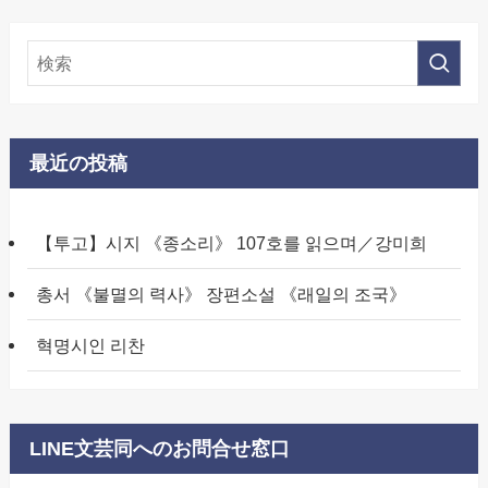
最近の投稿
【투고】시지 《종소리》 107호를 읽으며／강미희
총서 《불멸의 력사》 장편소설 《래일의 조국》
혁명시인 리찬
LINE文芸同へのお問合せ窓口