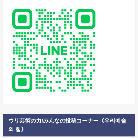
ウリ芸術の力/みんなの投稿コーナー《우리예술
의 힘》