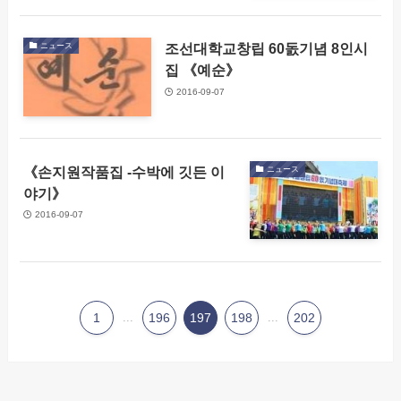
조선대학교창립 60돐기념 8인시
ニュース
집 《예순》
2016-09-07
《손지원작품집 -수박에 깃든 이
ニュース
야기》
2016-09-07
1
...
196
197
198
...
202