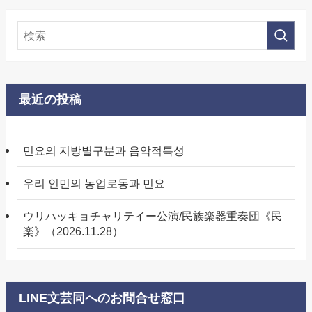
最近の投稿
민요의 지방별구분과 음악적특성
우리 인민의 농업로동과 민요
ウリハッキョチャリテイー公演/民族楽器重奏団《民
楽》（2026.11.28）
LINE文芸同へのお問合せ窓口