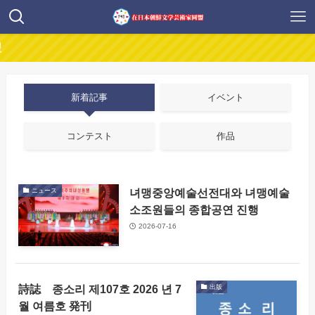
新着記事
イベント
コンテスト
作品
녀맹중앙예술선전대와 녀맹예술
ニュース
소조원들의 종합공연 진행
2026-07-16
詩誌 종소리 제107호 2026 년 7
出版
월 여름호 発刊