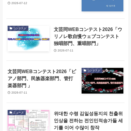
2026-07-12
文芸同WEBコンテスト2026「ウ
コンテスト
リノレ歌自慢ウェブコンテスト
独唱部門、重唱部門」
2026-07-11
文芸同WEBコンテスト2026「ピ
コンテスト
アノ部門、民族器楽部門、管打
楽器部門 」
2026-07-11
위대한 수령 김일성동지의 천출위
ニュース
인상을 전하는 전인민적송가들 세
기를 이어 수많이 창작