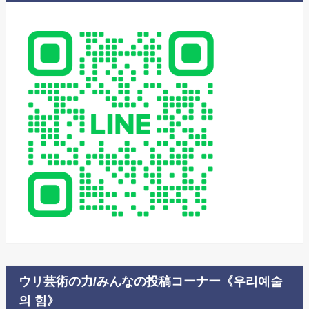
ウリ芸術の力/みんなの投稿コーナー《우리예술
의 힘》