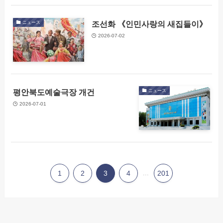
조선화 《인민사랑의 새집들이》
ニュース
2026-07-02
평안북도예술극장 개건
ニュース
2026-07-01
1
2
3
4
...
201